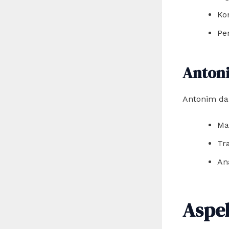
Kon
Pe
Anton
Antonim dari
Ma
Tra
An
Aspek