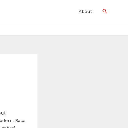
Search
About
ul,
modern. Baca
 sehari-