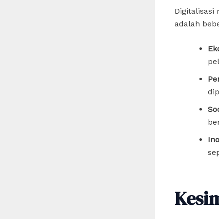
Digitalisas
adalah bebe
Ek
pe
Pe
di
So
be
Ino
sep
Kesi