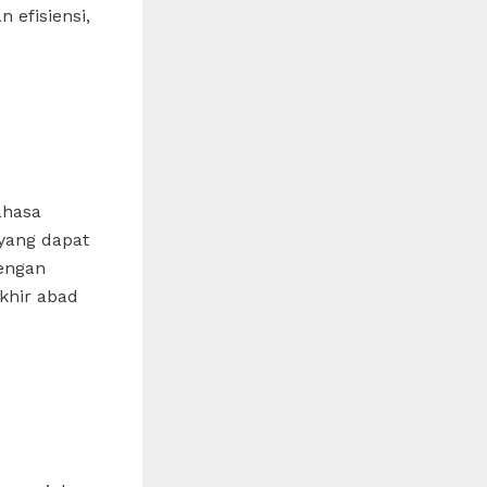
 efisiensi,
bahasa
 yang dapat
dengan
khir abad