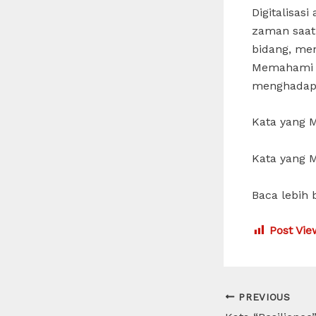
Digitalisas
zaman saat 
bidang, men
Memahami ar
menghadapi 
Kata yang M
Kata yang M
Baca lebih 
Post Vie
Post
PREVIOUS
navigation