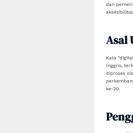
dan pemerin
aksesibilita
Asal 
Kata “digita
Inggris, te
diproses ol
perkembanga
ke-20.
Peng