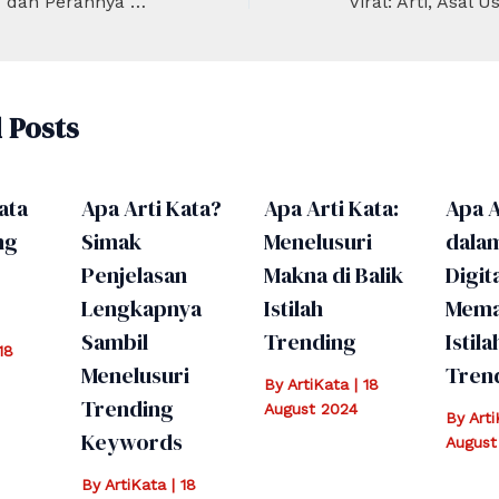
Kata “Resilience” dan Perannya dalam Kehidupan Modern
 Posts
ata
Apa Arti Kata?
Apa Arti Kata:
Apa A
ng
Simak
Menelusuri
dala
Penjelasan
Makna di Balik
Digita
Lengkapnya
Istilah
Mema
Sambil
Trending
Istila
18
Menelusuri
Tren
By
ArtiKata
|
18
Trending
August 2024
By
Art
Keywords
August
By
ArtiKata
|
18