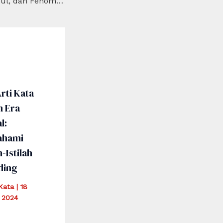
Viral: Arti, Asal Usul, dan Fenomena Terkini di Era Digital
rti Kata
m Era
l:
hami
h-Istilah
ding
iKata
|
18
 2024