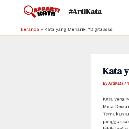
Skip
#ArtiKata
to
content
Beranda
»
Kata yang Menarik: “Digitalisasi
Kata y
By
ArtiKata
/
Kata yang Me
Meta Descri
Temukan art
penggunaan 
lebih lanju