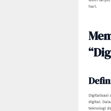
hari.
Mem
“Dig
Defini
Digitalisas
digital. Da
teknologi d