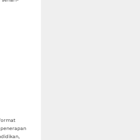
 format
a penerapan
didikan,