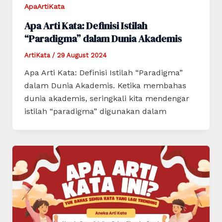
ApaArtiKata
Apa Arti Kata: Definisi Istilah
“Paradigma” dalam Dunia Akademis
ArtiKata
/
29 August 2024
Apa Arti Kata: Definisi Istilah “Paradigma”
dalam Dunia Akademis. Ketika membahas
dunia akademis, seringkali kita mendengar
istilah “paradigma” digunakan dalam