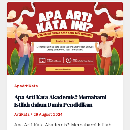
ApaArtiKata
Apa Arti Kata Akademis? Memahami
Istilah dalam Dunia Pendidikan
ArtiKata
/
29 August 2024
Apa Arti Kata Akademis? Memahami Istilah