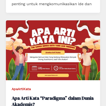
penting untuk mengkomunikasikan ide dan
ApaArtiKata
Apa Arti Kata “Paradigma” dalam Dunia
Akademis?