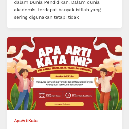
dalam Dunia Pendidikan. Dalam dunia
akademis, terdapat banyak istilah yang
sering digunakan tetapi tidak
ApaArtiKata