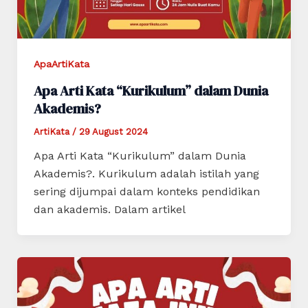
ApaArtiKata
Apa Arti Kata “Kurikulum” dalam Dunia
Akademis?
ArtiKata
/
29 August 2024
Apa Arti Kata “Kurikulum” dalam Dunia
Akademis?. Kurikulum adalah istilah yang
sering dijumpai dalam konteks pendidikan
dan akademis. Dalam artikel