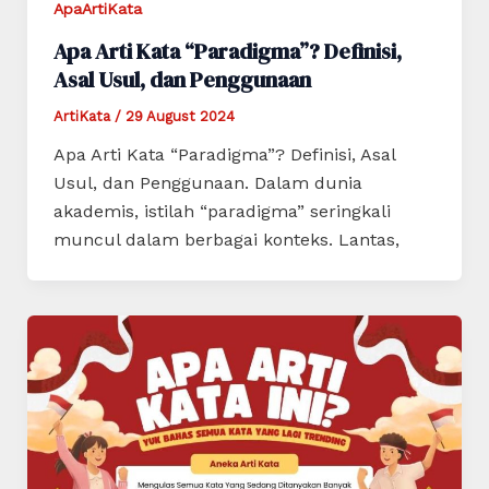
ApaArtiKata
Apa Arti Kata “Paradigma”? Definisi,
Asal Usul, dan Penggunaan
ArtiKata
/
29 August 2024
Apa Arti Kata “Paradigma”? Definisi, Asal
Usul, dan Penggunaan. Dalam dunia
akademis, istilah “paradigma” seringkali
muncul dalam berbagai konteks. Lantas,