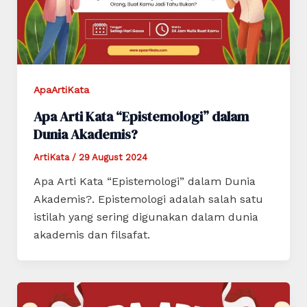
ApaArtiKata
Apa Arti Kata “Epistemologi” dalam
Dunia Akademis?
ArtiKata
/
29 August 2024
Apa Arti Kata “Epistemologi” dalam Dunia
Akademis?. Epistemologi adalah salah satu
istilah yang sering digunakan dalam dunia
akademis dan filsafat.