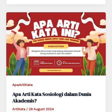
ApaArtiKata
Apa Arti Kata Sosiologi dalam Dunia
Akademis?
ArtiKata
/
29 August 2024