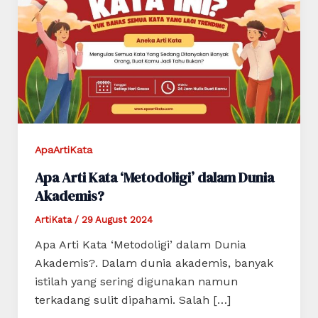
ApaArtiKata
Apa Arti Kata ‘Metodoligi’ dalam Dunia
Akademis?
ArtiKata
/
29 August 2024
Apa Arti Kata ‘Metodoligi’ dalam Dunia
Akademis?. Dalam dunia akademis, banyak
istilah yang sering digunakan namun
terkadang sulit dipahami. Salah […]