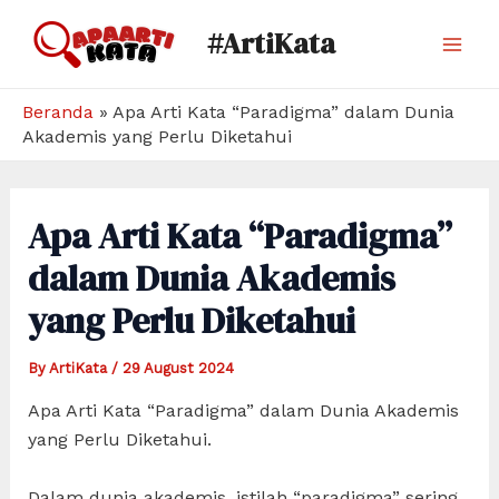
Skip
#ArtiKata
to
Mai
content
Men
Beranda
»
Apa Arti Kata “Paradigma” dalam Dunia
Akademis yang Perlu Diketahui
Apa Arti Kata “Paradigma”
dalam Dunia Akademis
yang Perlu Diketahui
By
ArtiKata
/
29 August 2024
Apa Arti Kata “Paradigma” dalam Dunia Akademis
yang Perlu Diketahui.
Dalam dunia akademis, istilah “paradigma” sering