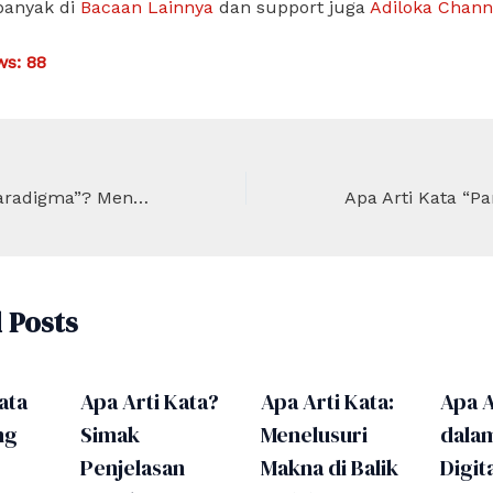
banyak di
Bacaan Lainnya
dan support juga
Adiloka Chann
ws:
88
Apa Arti Kata “Paradigma”? Menyelami Definisi dan Maknanya
 Posts
ata
Apa Arti Kata?
Apa Arti Kata:
Apa A
ng
Simak
Menelusuri
dala
Penjelasan
Makna di Balik
Digita