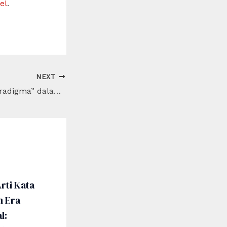
el
.
NEXT
Apa Arti Kata “Paradigma” dalam Dunia Akademis?
rti Kata
m Era
l: