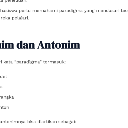
a penelitian.
hasiswa perlu memahami paradigma yang mendasari teor
reka pelajari.
nim dan Antonim
i kata “paradigma” termasuk:
del
la
rangka
ntoh
ntonimnya bisa diartikan sebagai: