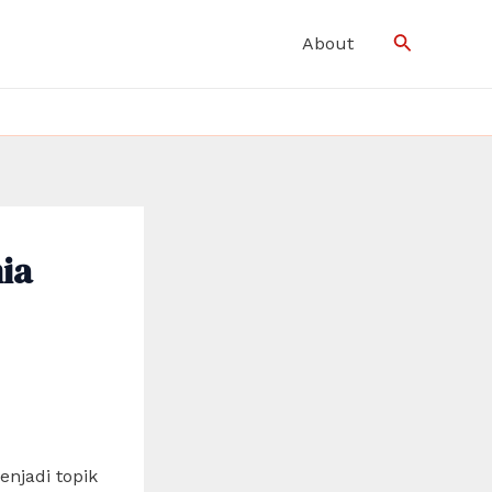
Search
About
ia
enjadi topik