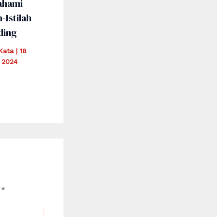
hami
h-Istilah
ding
iKata
|
18
 2024
d
*