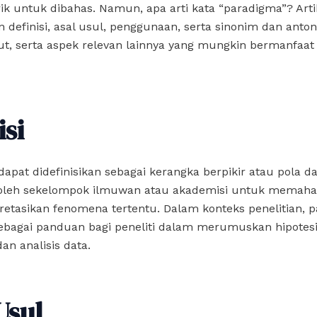
k untuk dibahas. Namun, apa arti kata “paradigma”? Artik
 definisi, asal usul, penggunaan, serta sinonim dan anton
ut, serta aspek relevan lainnya yang mungkin bermanfaat
isi
apat didefinisikan sebagai kerangka berpikir atau pola d
oleh sekelompok ilmuwan atau akademisi untuk memah
etasikan fenomena tertentu. Dalam konteks penelitian, 
sebagai panduan bagi peneliti dalam merumuskan hipotes
dan analisis data.
Usul