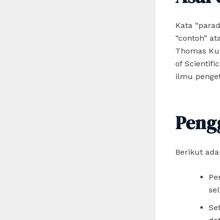
Kata “parad
“contoh” at
Thomas Kuh
of Scienti
ilmu penge
Peng
Berikut ad
Pe
sel
Se