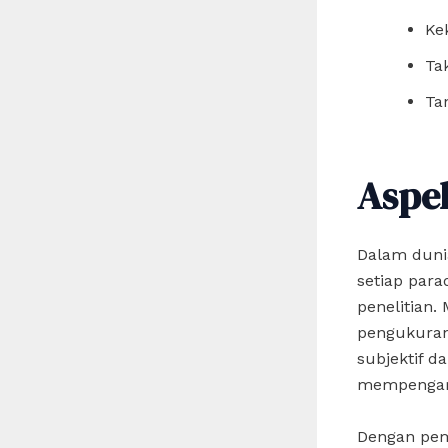
Ke
Ta
Ta
Aspe
Dalam duni
setiap par
penelitian.
pengukuran
subjektif d
mempengaru
Dengan pem