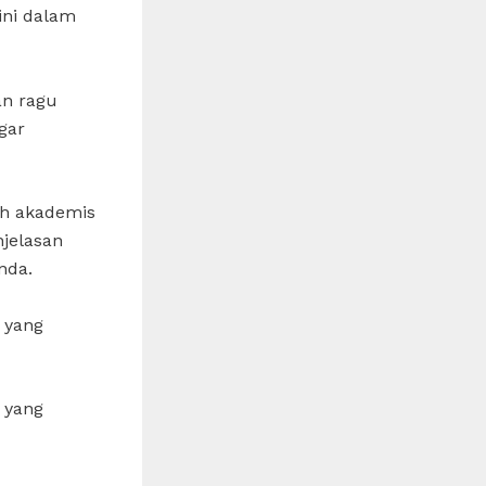
ini dalam
an ragu
gar
ah akademis
njelasan
nda.
 yang
 yang