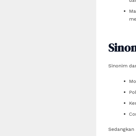
dat
Ma
me
Sino
Sinonim dar
Mo
Po
Ke
Co
Sedangkan a