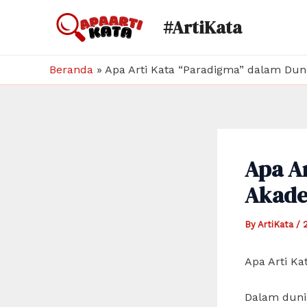
Skip
#ArtiKata
to
content
Beranda
»
Apa Arti Kata “Paradigma” dalam Dun
Apa A
Akade
By
ArtiKata
/
Apa Arti K
Dalam dunia