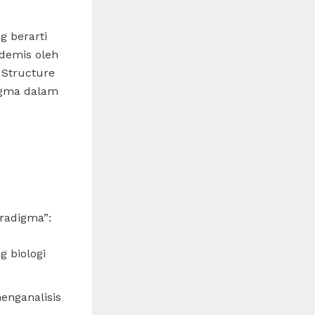
g berarti
ademis oleh
 Structure
digma dalam
radigma”:
 biologi
enganalisis