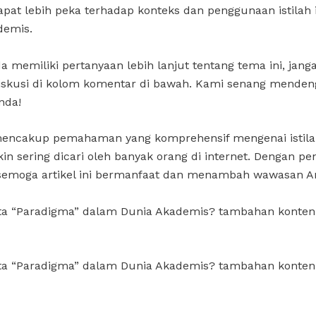
at lebih peka terhadap konteks dan penggunaan istilah 
demis.
a memiliki pertanyaan lebih lanjut tentang tema ini, jang
iskusi di kolom komentar di bawah. Kami senang menden
nda!
i mencakup pemahaman yang komprehensif mengenai istil
n sering dicari oleh banyak orang di internet. Dengan pe
, semoga artikel ini bermanfaat dan menambah wawasan A
ata “Paradigma” dalam Dunia Akademis? tambahan konten
ata “Paradigma” dalam Dunia Akademis? tambahan konten