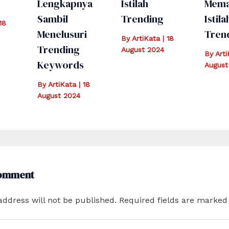
Lengkapnya
Istilah
Mema
Sambil
Trending
Istila
18
Menelusuri
Tren
By
ArtiKata
|
18
Trending
August 2024
By
Art
Keywords
August
By
ArtiKata
|
18
August 2024
Comment
address will not be published.
Required fields are marke