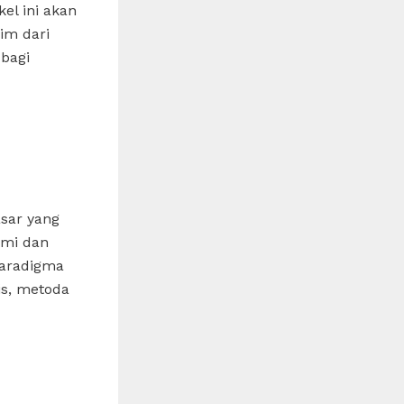
el ini akan
im dari
 bagi
asar yang
ami dan
paradigma
is, metoda