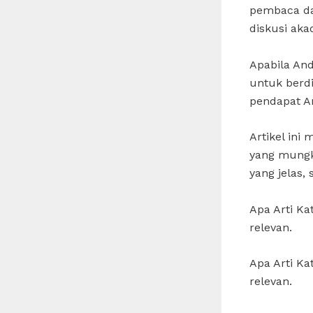
pembaca dap
diskusi aka
Apabila And
untuk berd
pendapat A
Artikel in
yang mungki
yang jelas
Apa Arti K
relevan.
Apa Arti K
relevan.