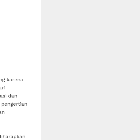
ng karena
ari
asi dan
 pengertian
an
diharapkan