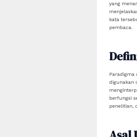
yang menari
menjelaskan
kata terseb
pembaca.
Defin
Paradigma d
digunakan 
menginterpr
berfungsi 
penelitian, 
Asal 