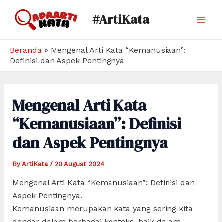
Skip
#ArtiKata
to
Mai
content
Men
Beranda
»
Mengenal Arti Kata “Kemanusiaan”:
Definisi dan Aspek Pentingnya
Mengenal Arti Kata
“Kemanusiaan”: Definisi
dan Aspek Pentingnya
By
ArtiKata
/
20 August 2024
Mengenal Arti Kata “Kemanusiaan”: Definisi dan
Aspek Pentingnya.
Kemanusiaan merupakan kata yang sering kita
dengar dalam berbagai konteks, baik dalam