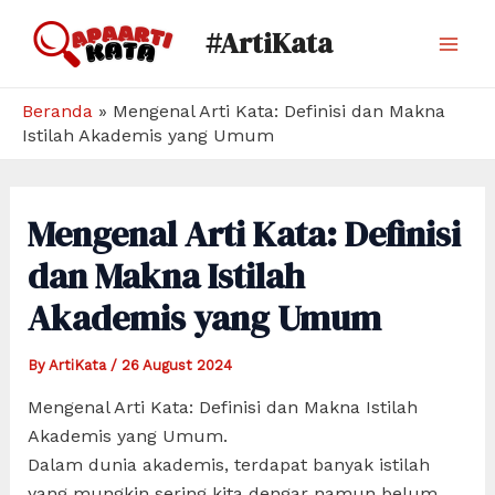
Skip
#ArtiKata
to
Mai
content
Men
Beranda
»
Mengenal Arti Kata: Definisi dan Makna
Istilah Akademis yang Umum
Mengenal Arti Kata: Definisi
dan Makna Istilah
Akademis yang Umum
By
ArtiKata
/
26 August 2024
Mengenal Arti Kata: Definisi dan Makna Istilah
Akademis yang Umum.
Dalam dunia akademis, terdapat banyak istilah
yang mungkin sering kita dengar namun belum