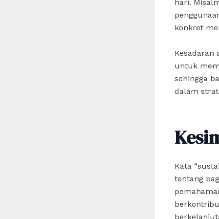
hari. Misal
penggunaan
konkret men
Kesadaran 
untuk memil
sehingga b
dalam strat
Kesi
Kata “susta
tentang bag
pemahaman y
berkontribu
berkelanjut