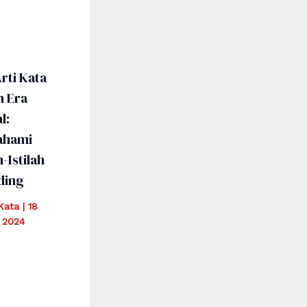
rti Kata
m Era
l:
hami
h-Istilah
ding
iKata
|
18
 2024