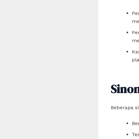
Pe
me
Pe
me
Ka
pl
Sino
Beberapa si
Be
Te