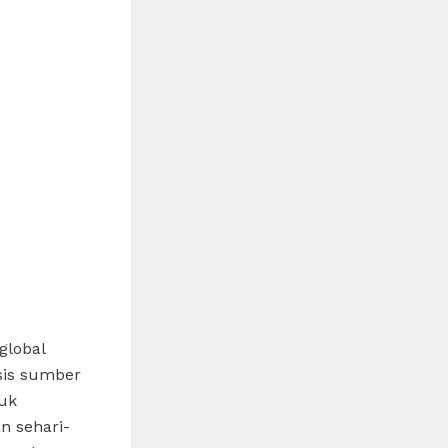
global
sis sumber
tuk
n sehari-