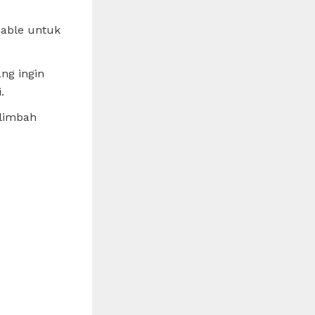
nable untuk
ng ingin
.
 limbah