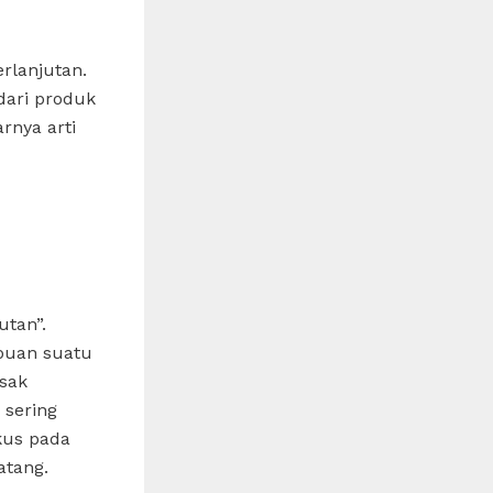
rlanjutan.
dari produk
rnya arti
utan”.
puan suatu
sak
 sering
kus pada
atang.