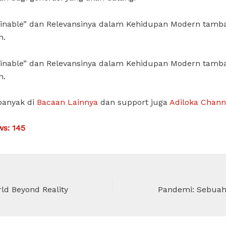
ainable” dan Relevansinya dalam Kehidupan Modern tamb
n.
ainable” dan Relevansinya dalam Kehidupan Modern tamb
n.
banyak di
Bacaan Lainnya
dan support juga
Adiloka Chann
ws:
145
ld Beyond Reality