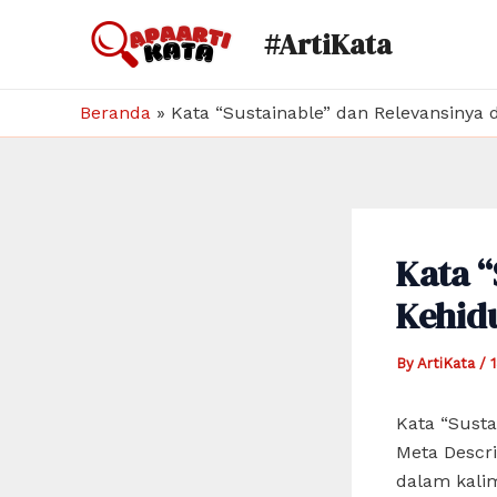
Skip
#ArtiKata
to
content
Beranda
»
Kata “Sustainable” dan Relevansiny
Kata “
Kehid
By
ArtiKata
/
Kata “Sust
Meta Descri
dalam kalim