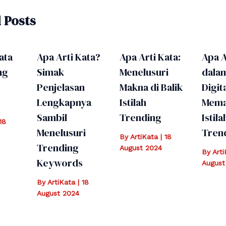
 Posts
ata
Apa Arti Kata?
Apa Arti Kata:
Apa A
ng
Simak
Menelusuri
dala
Penjelasan
Makna di Balik
Digita
Lengkapnya
Istilah
Mema
Sambil
Trending
Istila
18
Menelusuri
Tren
By
ArtiKata
|
18
Trending
August 2024
By
Art
Keywords
August
By
ArtiKata
|
18
August 2024