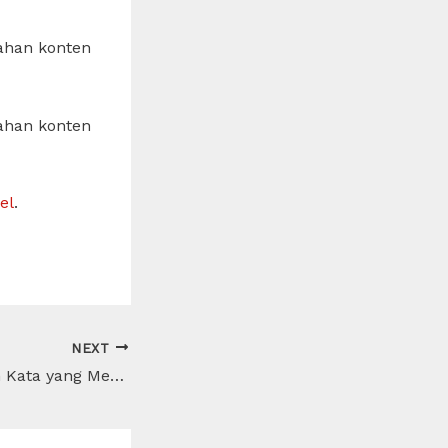
ahan konten
ahan konten
el
.
NEXT
Pandemi: Sebuah Kata yang Mewakili Perubahan Hidup Global