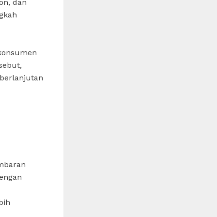
bon, dan
gkah
 konsumen
sebut,
berlanjutan
ambaran
Dengan
bih