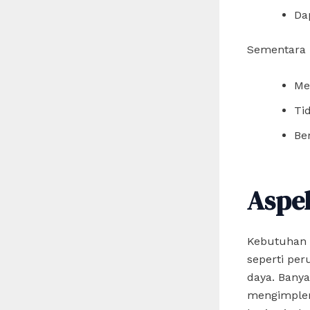
Da
Sementara i
Me
Ti
Be
Aspe
Kebutuhan a
seperti per
daya. Banya
mengimplem