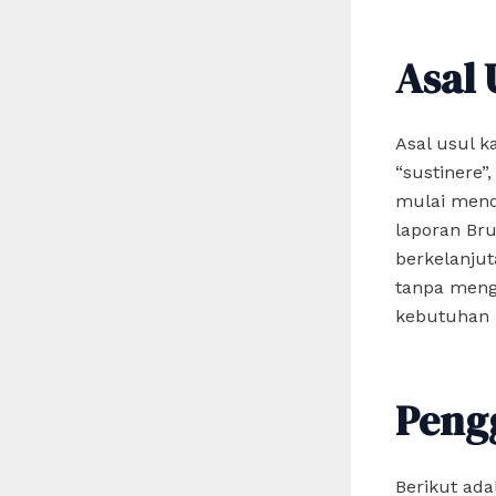
Asal 
Asal usul k
“sustinere”
mulai menda
laporan Br
berkelanju
tanpa men
kebutuhan 
Peng
Berikut ada