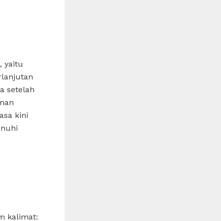
, yaitu
rlanjutan
a setelah
unan
sa kini
nuhi
m kalimat: