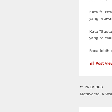
Kata “Sust
yang releva
Kata “Sust
yang releva
Baca lebih 
Post Vie
Post
PREVIOUS
navigation
Metaverse: A Wor