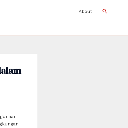
Search
About
dalam
nggunaan
ngkungan