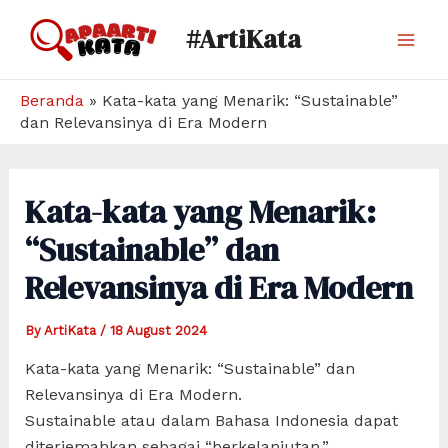
Skip
#ArtiKata
to
Mai
content
Men
Beranda
»
Kata-kata yang Menarik: “Sustainable”
dan Relevansinya di Era Modern
Kata-kata yang Menarik:
“Sustainable” dan
Relevansinya di Era Modern
By
ArtiKata
/
18 August 2024
Kata-kata yang Menarik: “Sustainable” dan
Relevansinya di Era Modern.
Sustainable atau dalam Bahasa Indonesia dapat
diterjemahkan sebagai “berkelanjutan,”