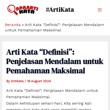
Skip
#ArtiKata
to
Mai
content
Men
Beranda
»
Arti Kata “Definisi”: Penjelasan Mendalam
untuk Pemahaman Maksimal
Arti Kata “Definisi”:
Penjelasan Mendalam untuk
Pemahaman Maksimal
By
ArtiKata
/
19 August 2024
Arti Kata “Definisi”: Penjelasan Mendalam untuk
Pemahaman Maksimal.
Dalam kehidupan sehari-hari, kita sering kali
menemukan kata-kata yang memiliki makna