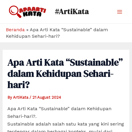
Skip
#ArtiKata
to
Mai
content
Men
Beranda
»
Apa Arti Kata “Sustainable” dalam
Kehidupan Sehari-hari?
Apa Arti Kata “Sustainable”
dalam Kehidupan Sehari-
hari?
By
ArtiKata
/
21 August 2024
Apa Arti Kata “Sustainable” dalam Kehidupan
Sehari-hari?.
Sustainable adalah salah satu kata yang kini sering
terdengar dalam berbagai konteks, mulai dari