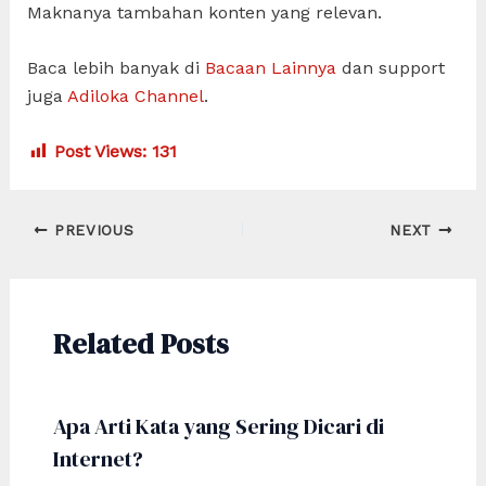
Maknanya tambahan konten yang relevan.
Baca lebih banyak di
Bacaan Lainnya
dan support
juga
Adiloka Channel
.
Post Views:
131
Post
PREVIOUS
NEXT
navigation
Related Posts
Apa Arti Kata yang Sering Dicari di
Internet?