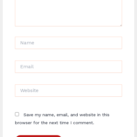
Name
Email
Website
Save my name, email, and website in this
browser for the next time I comment.