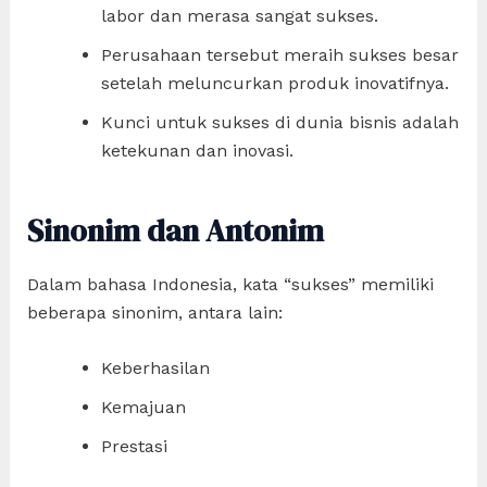
labor dan merasa sangat sukses.
Perusahaan tersebut meraih sukses besar
setelah meluncurkan produk inovatifnya.
Kunci untuk sukses di dunia bisnis adalah
ketekunan dan inovasi.
Sinonim dan Antonim
Dalam bahasa Indonesia, kata “sukses” memiliki
beberapa sinonim, antara lain:
Keberhasilan
Kemajuan
Prestasi