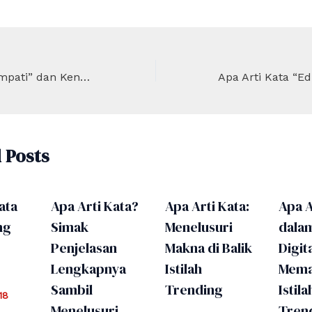
Apa Arti Kata “Empati” dan Kenapa Penting Dalam Kehidupan?
 Posts
ata
Apa Arti Kata?
Apa Arti Kata:
Apa A
ng
Simak
Menelusuri
dala
Penjelasan
Makna di Balik
Digita
Lengkapnya
Istilah
Mema
Sambil
Trending
Istila
18
Menelusuri
Tren