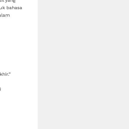
sil yang
suk bahasa
alam
hir.”
i