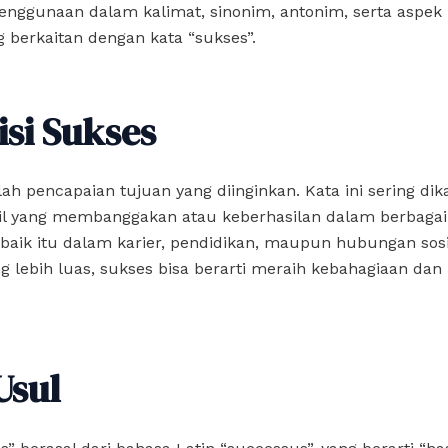
penggunaan dalam kalimat, sinonim, antonim, serta aspek
g berkaitan dengan kata “sukses”.
isi Sukses
ah pencapaian tujuan yang diinginkan. Kata ini sering dik
il yang membanggakan atau keberhasilan dalam berbagai
baik itu dalam karier, pendidikan, maupun hubungan sos
g lebih luas, sukses bisa berarti meraih kebahagiaan da
Usul