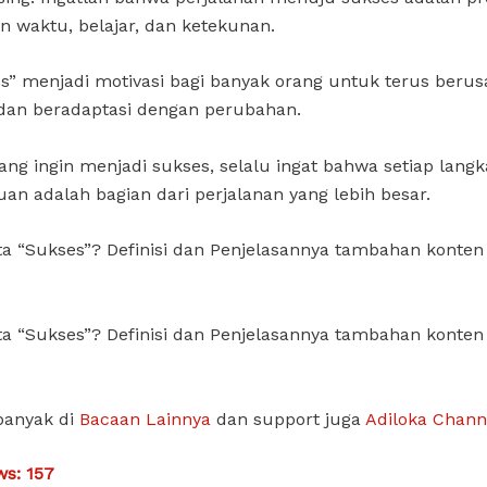
 waktu, belajar, dan ketekunan.
s” menjadi motivasi bagi banyak orang untuk terus berus
 dan beradaptasi dengan perubahan.
ang ingin menjadi sukses, selalu ingat bahwa setiap langk
an adalah bagian dari perjalanan yang lebih besar.
ta “Sukses”? Definisi dan Penjelasannya tambahan konten
ta “Sukses”? Definisi dan Penjelasannya tambahan konten
banyak di
Bacaan Lainnya
dan support juga
Adiloka Chann
ws:
157