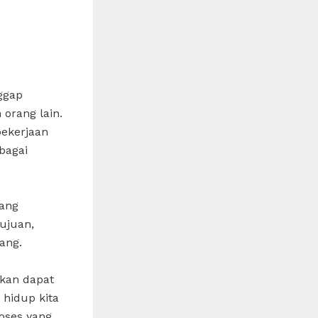
nggap
orang lain.
pekerjaan
bagai
yang
ujuan,
ang.
pkan dapat
 hidup kita
oses yang