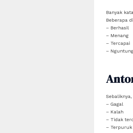
Banyak kata
Beberapa di
– Berhasil
– Menang
– Tercapai
– Nguntun
Anto
Sebaliknya,
– Gagal
– Kalah
– Tidak ter
– Terpuruk