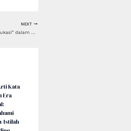
NEXT
Apa Arti Kata “Edukasi” dalam Kehidupan Sehari-hari?
rti Kata
m Era
l:
hami
h-Istilah
ding