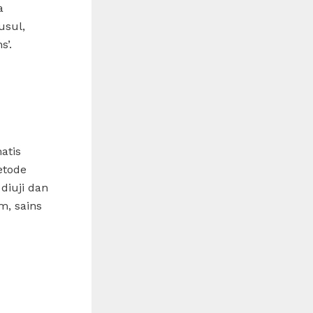
a
usul,
s’.
atis
etode
diuji dan
m, sains