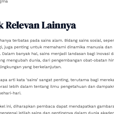
gma
k Relevan Lainnya
 hanya terbatas pada sains alam. Bidang sains sosial, sepert
ogi, juga penting untuk memahami dinamika manusia dan
 Dalam banyak hal, sains menjadi landasan bagi inovasi 
yang mengubah dunia, dari pengembangan obat-obatan hi
ingkungan yang berkelanjutan.
a arti kata ‘sains’ sangat penting, terutama bagi mereka
rasi lebih dalam tentang ilmu pengetahuan dan dampak
ehari-hari.
ikel ini, diharapkan pembaca dapat mendapatkan gambar
 mengenai istilah sains dan pentingnya dalam dunia akade