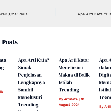
Apa Arti Kata “Paradigma” dalam Dunia Akademis?
 Posts
ata
Apa Arti Kata?
Apa Arti Kata:
Apa A
ng
Simak
Menelusuri
dala
Penjelasan
Makna di Balik
Digita
Lengkapnya
Istilah
Mema
Sambil
Trending
Istila
18
Menelusuri
Tren
By
ArtiKata
|
18
Trending
August 2024
By
Art