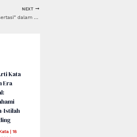
NEXT
Apa Arti Kata “Disertasi” dalam Dunia Akademis?
rti Kata
m Era
l:
hami
h-Istilah
ding
iKata
|
18