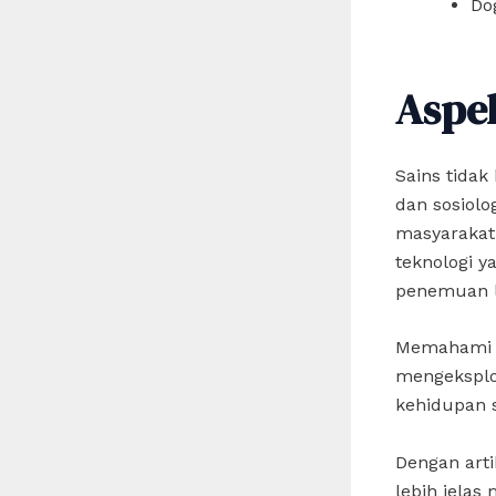
Do
Aspe
Sains tidak
dan sosiol
masyarakat.
teknologi 
penemuan l
Memahami ap
mengeksplo
kehidupan s
Dengan art
lebih jelas