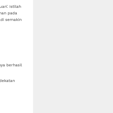
an’. Istilah
anan pada
di semakin
ya berhasil
ndekatan