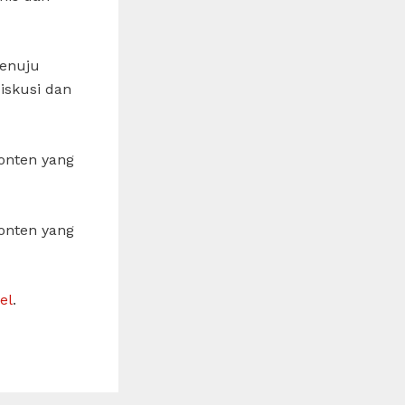
menuju
iskusi dan
konten yang
konten yang
el
.