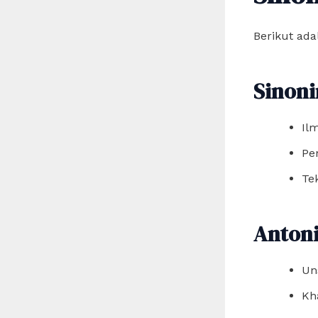
Berikut ada
Sinoni
Il
Pe
Te
Anton
Un
Kh