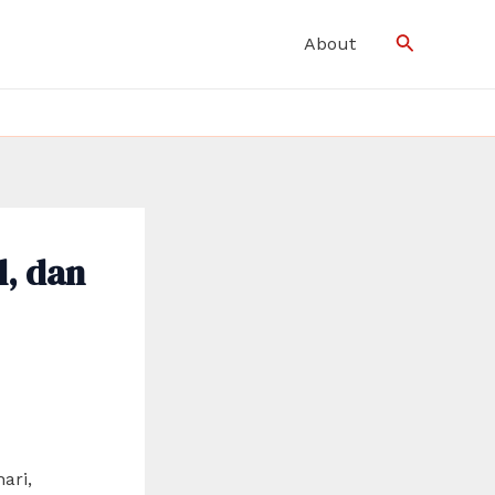
Search
About
l, dan
ari,