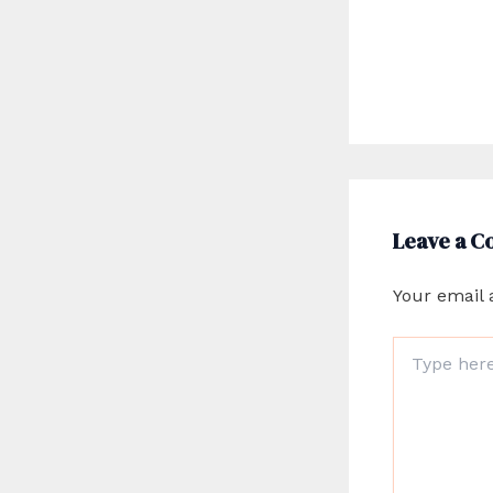
Leave a 
Your email 
Type
here..