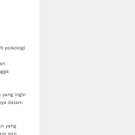
i psikologi
dan
ngga
 yang ingin
nya dalam
an yang
mis dan