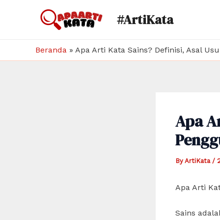
Skip
#ArtiKata
to
content
Beranda
»
Apa Arti Kata Sains? Definisi, Asal U
Apa Ar
Pengg
By
ArtiKata
/
Apa Arti Ka
Sains adala