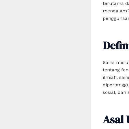
terutama da
mendalam? D
penggunaan 
Defin
Sains merup
tentang fen
ilmiah, sai
dipertanggu
sosial, dan 
Asal 