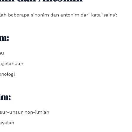
lah beberapa sinonim dan antonim dari kata ‘sains’:
m:
mu
ngetahuan
knologi
im:
sur-unsur non-ilmiah
ayalan