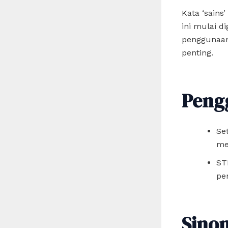
Kata ‘sains’
ini mulai d
penggunaan
penting.
Peng
Se
me
ST
pe
Sino