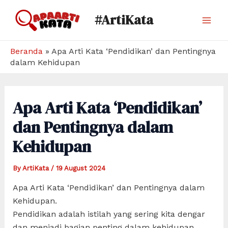
Skip
#ArtiKata
to
Mai
content
Men
Beranda
»
Apa Arti Kata ‘Pendidikan’ dan Pentingnya
dalam Kehidupan
Apa Arti Kata ‘Pendidikan’
dan Pentingnya dalam
Kehidupan
By
ArtiKata
/
19 August 2024
Apa Arti Kata ‘Pendidikan’ dan Pentingnya dalam
Kehidupan.
Pendidikan adalah istilah yang sering kita dengar
dan menjadi bagian penting dalam kehidupan