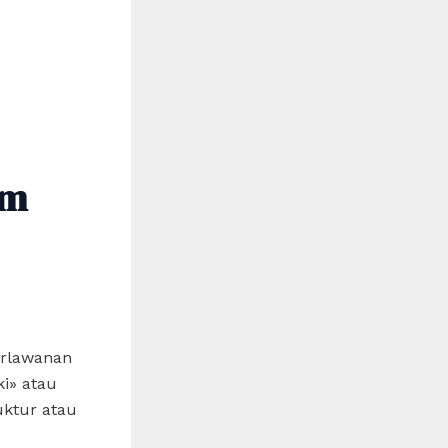
am
erlawanan
i» atau
uktur atau