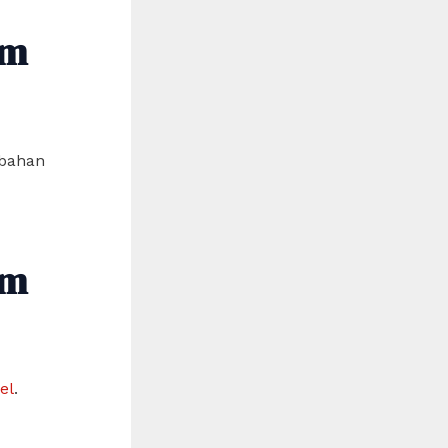
am
mbahan
am
el
.