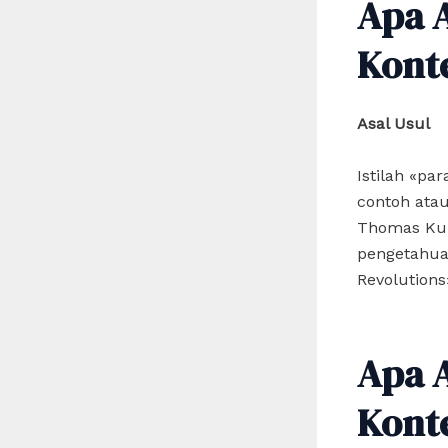
Apa 
Kont
Asal Usul
Istilah «pa
contoh atau
Thomas Kuh
pengetahuan
Revolutions»
Apa 
Kont