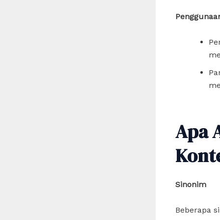
Penggunaan
Pe
me
Par
me
Apa 
Kont
Sinonim
Beberapa si