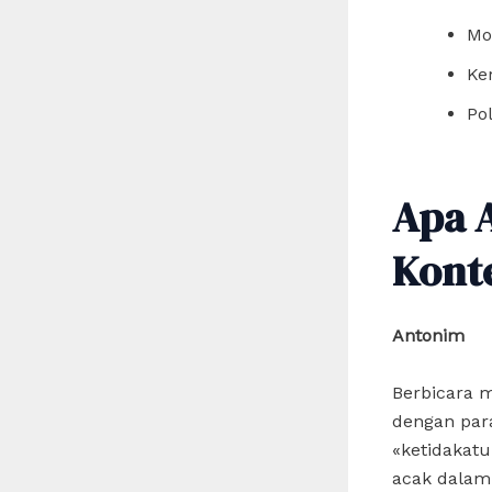
Mo
Ke
Po
Apa 
Kont
Antonim
Berbicara m
dengan par
«ketidakatu
acak dalam 