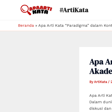
Skip
#ArtiKata
to
content
Beranda
»
Apa Arti Kata “Paradigma” dalam Kon
Apa A
Akade
By
ArtiKata
/
Apa Arti Ka
Dalam dunia
diskusi dan