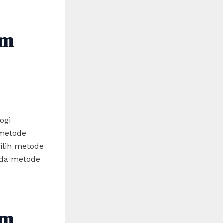
am
ogi
 metode
milih metode
ada metode
am