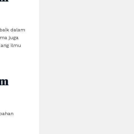
 baik dalam
gma juga
dang ilmu
am
mbahan