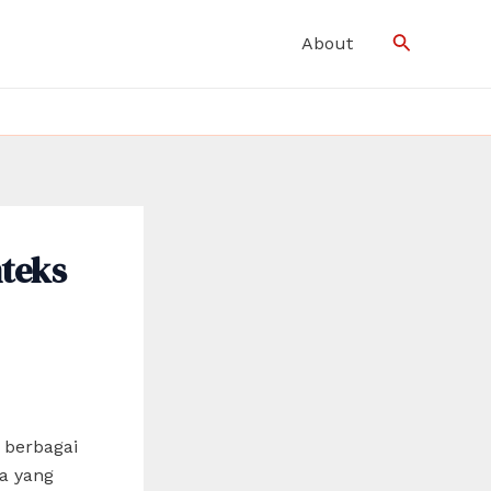
Search
About
teks
 berbagai
na yang