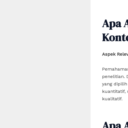
Apa 
Kont
Aspek Rele
Pemahaman 
penelitian
yang dipili
kuantitatif
kualitatif.
Apa 