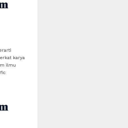
am
rarti
erkat karya
am ilmu
fic
am