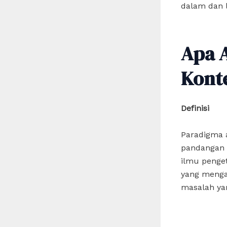
dalam dan l
Apa 
Kont
Definisi
Paradigma 
pandangan 
ilmu penge
yang menga
masalah yang