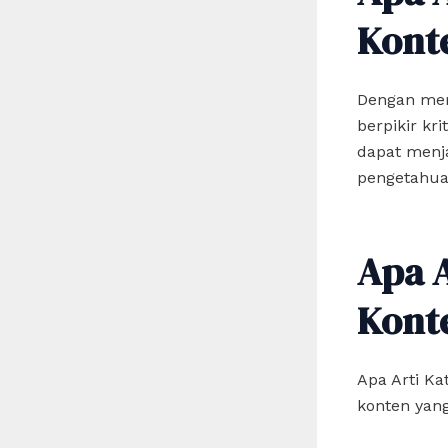
Kont
Dengan mem
berpikir kr
dapat menj
pengetahua
Apa 
Kont
Apa Arti K
konten yang