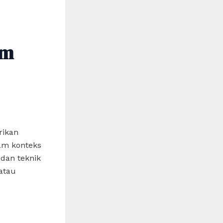
am
rikan
am konteks
dan teknik
atau