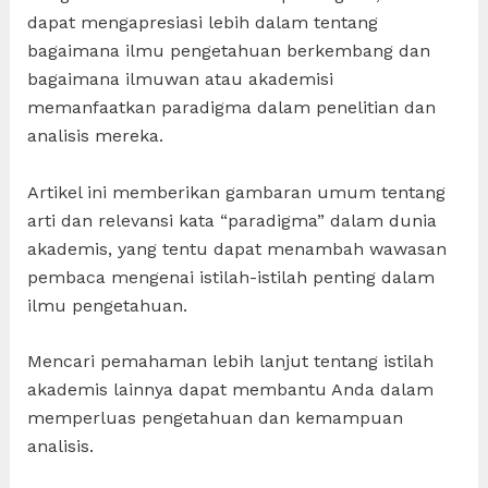
dapat mengapresiasi lebih dalam tentang
bagaimana ilmu pengetahuan berkembang dan
bagaimana ilmuwan atau akademisi
memanfaatkan paradigma dalam penelitian dan
analisis mereka.
Artikel ini memberikan gambaran umum tentang
arti dan relevansi kata “paradigma” dalam dunia
akademis, yang tentu dapat menambah wawasan
pembaca mengenai istilah-istilah penting dalam
ilmu pengetahuan.
Mencari pemahaman lebih lanjut tentang istilah
akademis lainnya dapat membantu Anda dalam
memperluas pengetahuan dan kemampuan
analisis.