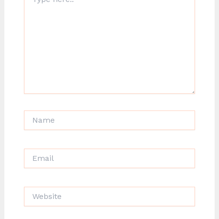
here..
Name
Email
Website