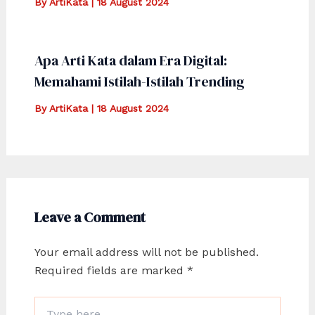
By
ArtiKata
|
18 August 2024
Apa Arti Kata dalam Era Digital:
Memahami Istilah-Istilah Trending
By
ArtiKata
|
18 August 2024
Leave a Comment
Your email address will not be published.
Required fields are marked
*
Type