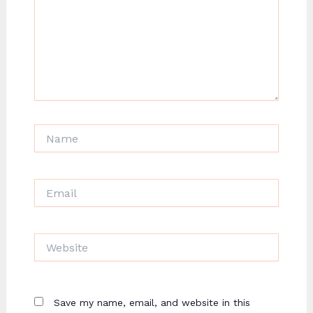
Name
Email
Website
Save my name, email, and website in this