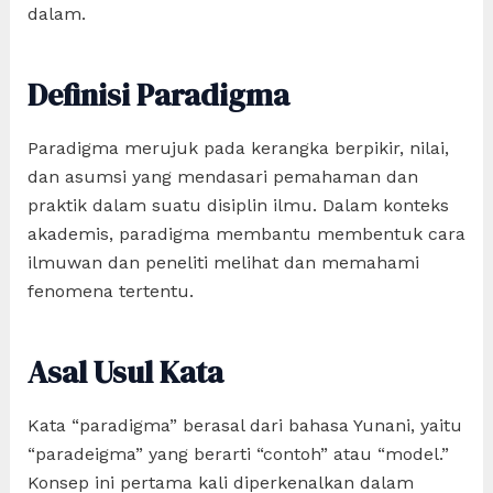
dalam.
Definisi Paradigma
Paradigma merujuk pada kerangka berpikir, nilai,
dan asumsi yang mendasari pemahaman dan
praktik dalam suatu disiplin ilmu. Dalam konteks
akademis, paradigma membantu membentuk cara
ilmuwan dan peneliti melihat dan memahami
fenomena tertentu.
Asal Usul Kata
Kata “paradigma” berasal dari bahasa Yunani, yaitu
“paradeigma” yang berarti “contoh” atau “model.”
Konsep ini pertama kali diperkenalkan dalam