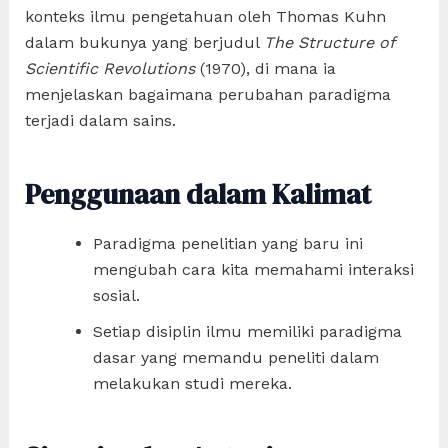
konteks ilmu pengetahuan oleh Thomas Kuhn
dalam bukunya yang berjudul
The Structure of
Scientific Revolutions
(1970), di mana ia
menjelaskan bagaimana perubahan paradigma
terjadi dalam sains.
Penggunaan dalam Kalimat
Paradigma penelitian yang baru ini
mengubah cara kita memahami interaksi
sosial.
Setiap disiplin ilmu memiliki paradigma
dasar yang memandu peneliti dalam
melakukan studi mereka.