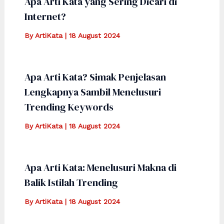
Apa Arti Kata yang Sering Dicari di
Internet?
By
ArtiKata
|
18 August 2024
Apa Arti Kata? Simak Penjelasan
Lengkapnya Sambil Menelusuri
Trending Keywords
By
ArtiKata
|
18 August 2024
Apa Arti Kata: Menelusuri Makna di
Balik Istilah Trending
By
ArtiKata
|
18 August 2024