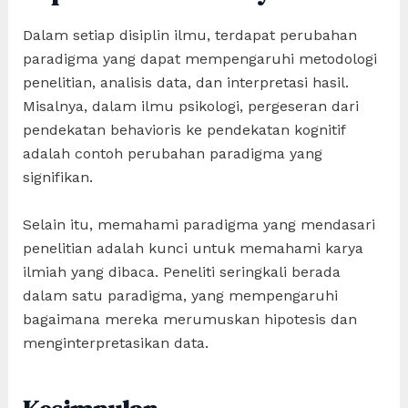
Dalam setiap disiplin ilmu, terdapat perubahan
paradigma yang dapat mempengaruhi metodologi
penelitian, analisis data, dan interpretasi hasil.
Misalnya, dalam ilmu psikologi, pergeseran dari
pendekatan behavioris ke pendekatan kognitif
adalah contoh perubahan paradigma yang
signifikan.
Selain itu, memahami paradigma yang mendasari
penelitian adalah kunci untuk memahami karya
ilmiah yang dibaca. Peneliti seringkali berada
dalam satu paradigma, yang mempengaruhi
bagaimana mereka merumuskan hipotesis dan
menginterpretasikan data.