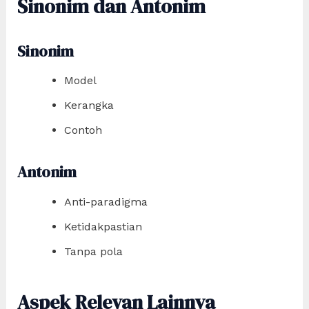
Sinonim dan Antonim
Sinonim
Model
Kerangka
Contoh
Antonim
Anti-paradigma
Ketidakpastian
Tanpa pola
Aspek Relevan Lainnya