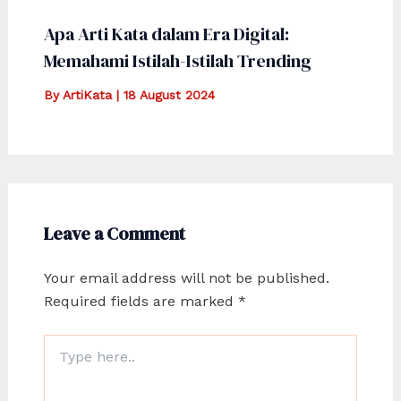
Apa Arti Kata dalam Era Digital:
Memahami Istilah-Istilah Trending
By
ArtiKata
|
18 August 2024
Leave a Comment
Your email address will not be published.
Required fields are marked
*
Type
here..