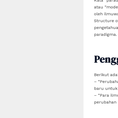
Kata “parad
atau “model
oleh ilmuw
Structure 
pengetahua
paradigma.
Peng
Berikut ad
– “Perubah
baru untuk
– “Para il
perubahan i