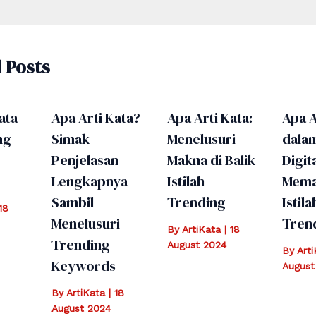
 Posts
ata
Apa Arti Kata?
Apa Arti Kata:
Apa A
ng
Simak
Menelusuri
dala
Penjelasan
Makna di Balik
Digita
Lengkapnya
Istilah
Mema
Sambil
Trending
Istila
18
Menelusuri
Tren
By
ArtiKata
|
18
Trending
August 2024
By
Art
Keywords
August
By
ArtiKata
|
18
August 2024