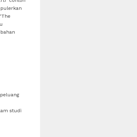
rti “contoh”
opulerkan
 “The
mu
ubahan
 peluang
am studi