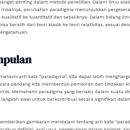
angat penting dalam metode penelitian. Dalam ilmu sosi
 misalnya, perubahan paradigma menunjukkan pergesera
kualitatif ke kuantitatif dan sebaliknya. Dalam bidang il
sa beralih dari teori klasik ke teori relativitas, sesuai de
engetahuan.
mpulan
hami arti kata “paradigma”, kita dapat lebih mengharga
cara pandang kita membentuk pemikiran dan tindakan ki
emis. Memahami paradigma yang berlaku dalam suatu dis
angkah awal untuk berkontribusi secara signifikan dala
 memberikan gambaran mendalam tentang arti kata “parad
akup definisi, asal usul, penggunaan dalam kalimat, si