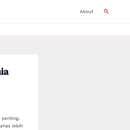
Search
About
ia
 penting.
bahas lebih