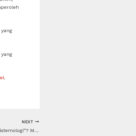
mperoleh
 yang
 yang
el
.
NEXT
Apa Arti Kata “Epistemologi”? Memahami Definisi dan Konteksnya