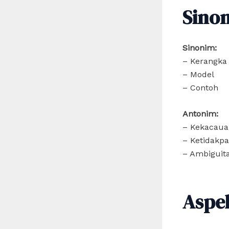
Sino
Sinonim:
– Kerangka 
– Model
– Contoh
Antonim:
– Kekacaua
– Ketidakpa
– Ambiguit
Aspe