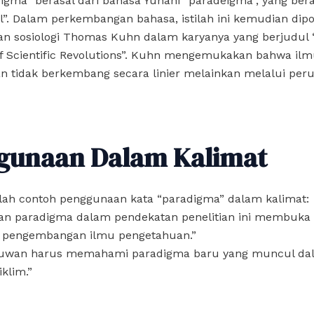
igma” berasal dari bahasa Yunani “paradeigma”, yang bera
”. Dalam perkembangan bahasa, istilah ini kemudian dip
an sosiologi Thomas Kuhn dalam karyanya yang berjudul
of Scientific Revolutions”. Kuhn mengemukakan bahwa il
n tidak berkembang secara linier melainkan melalui per
gunaan Dalam Kalimat
alah contoh penggunaan kata “paradigma” dalam kalimat:
an paradigma dalam pendekatan penelitian ini membuka
 pengembangan ilmu pengetahuan.”
muwan harus memahami paradigma baru yang muncul dal
klim.”