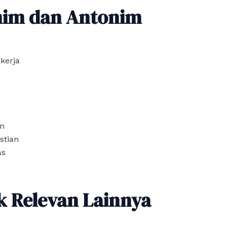
nim dan Antonim
kerja
n
stian
as
k Relevan Lainnya