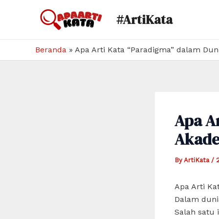
Skip
#ArtiKata
to
content
Beranda
»
Apa Arti Kata “Paradigma” dalam Dun
Apa A
Akade
By
ArtiKata
/
Apa Arti K
Dalam dunia
Salah satu 