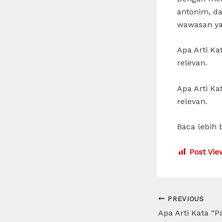
antonim, d
wawasan yan
Apa Arti K
relevan.
Apa Arti K
relevan.
Baca lebih 
Post Vie
Post
PREVIOUS
navigation