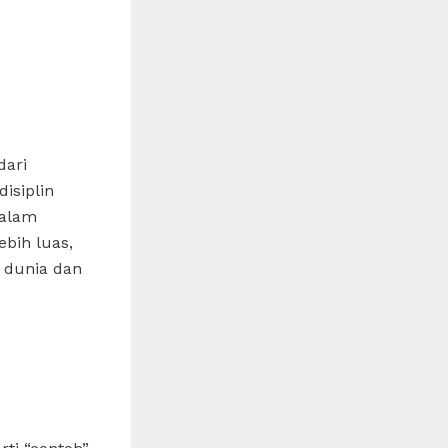
dari
isiplin
dalam
bih luas,
 dunia dan