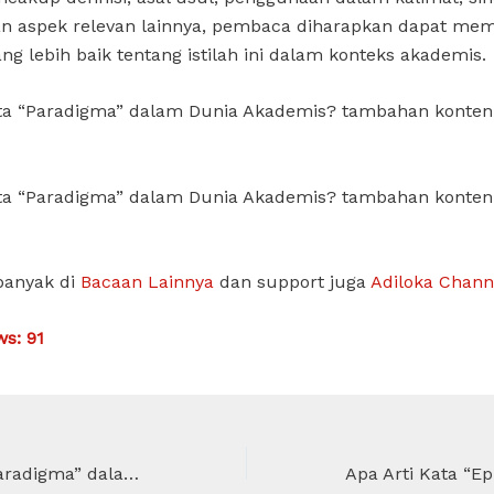
an aspek relevan lainnya, pembaca diharapkan dapat me
g lebih baik tentang istilah ini dalam konteks akademis.
ata “Paradigma” dalam Dunia Akademis? tambahan konten
ata “Paradigma” dalam Dunia Akademis? tambahan konten
banyak di
Bacaan Lainnya
dan support juga
Adiloka Chann
ws:
91
Apa Arti Kata “Paradigma” dalam Dunia Akademis dan Penggunaannya?