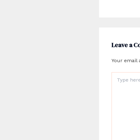
Leave a 
Your email 
Type
here..