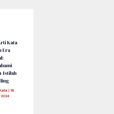
rti Kata
m Era
l:
hami
h-Istilah
ding
iKata
|
18
 2024