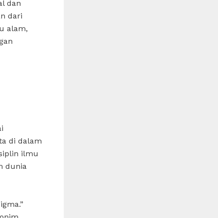
al dan
n dari
mu alam,
ngan
i
ta di dalam
iplin ilmu
m dunia
igma.”
nonim,