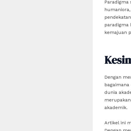
Paradigma s
humaniora,
pendekatan 
paradigma bi
kemajuan p
Kesi
Dengan mema
bagaimana 
dunia akad
merupakan l
akademik.
Artikel ini
Dengan menc