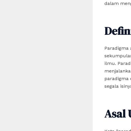
dalam menge
Defin
Paradigma a
sekumpulan 
ilmu. Para
menjalankan
paradigma 
segala isiny
Asal 