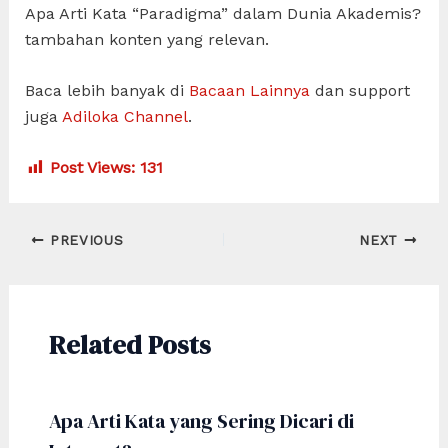
Apa Arti Kata “Paradigma” dalam Dunia Akademis?
tambahan konten yang relevan.
Baca lebih banyak di
Bacaan Lainnya
dan support
juga
Adiloka Channel
.
Post Views:
131
Post
PREVIOUS
NEXT
navigation
Related Posts
Apa Arti Kata yang Sering Dicari di