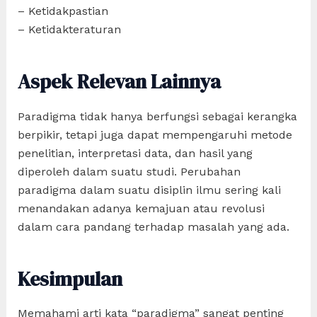
– Ketidakpastian
– Ketidakteraturan
Aspek Relevan Lainnya
Paradigma tidak hanya berfungsi sebagai kerangka
berpikir, tetapi juga dapat mempengaruhi metode
penelitian, interpretasi data, dan hasil yang
diperoleh dalam suatu studi. Perubahan
paradigma dalam suatu disiplin ilmu sering kali
menandakan adanya kemajuan atau revolusi
dalam cara pandang terhadap masalah yang ada.
Kesimpulan
Memahami arti kata “paradigma” sangat penting