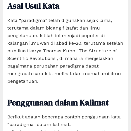
Asal Usul Kata
Kata “paradigma” telah digunakan sejak lama,
terutama dalam bidang filsafat dan ilmu
pengetahuan. Istilah ini menjadi populer di
kalangan ilmuwan di abad ke-20, terutama setelah
publikasi karya Thomas Kuhn “The Structure of
Scientific Revolutions”, di mana ia menjelaskan
bagaimana perubahan paradigma dapat
mengubah cara kita melihat dan memahami ilmu
pengetahuan.
Penggunaan dalam Kalimat
Berikut adalah beberapa contoh penggunaan kata
“paradigma” dalam kalimat: