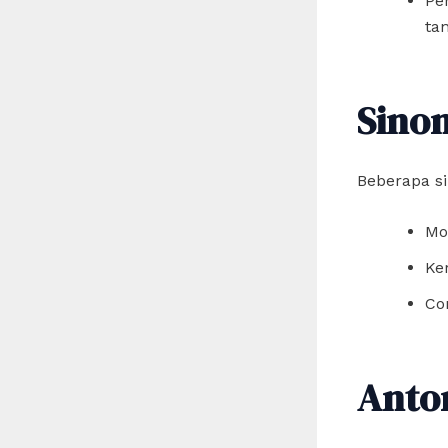
Pe
ta
Sino
Beberapa si
Mo
Ke
Co
Anto