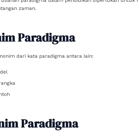
rubahan paradigma dalam pendidikan diperlukan untuk
ntangan zaman.
nim Paradigma
nonim dari kata paradigma antara lain:
del
rangka
ntoh
nim Paradigma