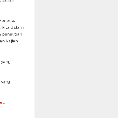
rubahan
konteks
 kita dalam
 penelitian
an kajian
 yang
 yang
el
.