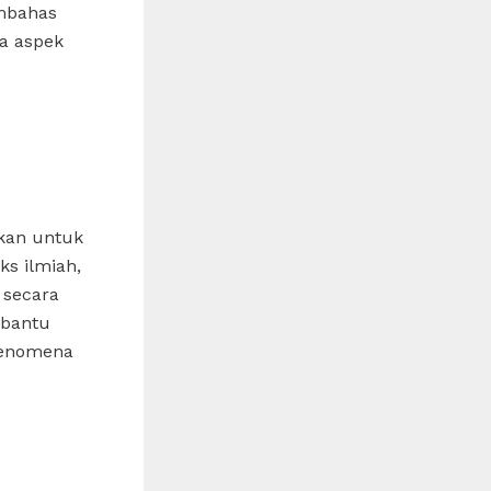
embahas
ta aspek
akan untuk
s ilmiah,
 secara
mbantu
fenomena