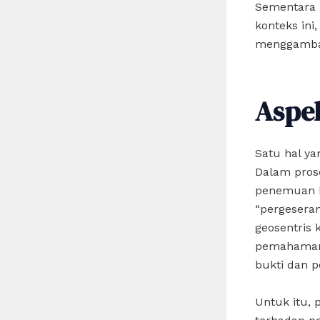
Sementara i
konteks ini
menggambark
Aspe
Satu hal ya
Dalam pros
penemuan ba
“pergeseran
geosentris 
pemahaman 
bukti dan p
Untuk itu, 