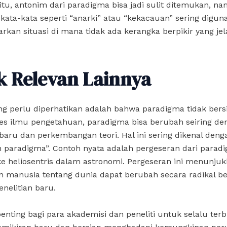
tu, antonim dari paradigma bisa jadi sulit ditemukan, 
, kata-kata seperti “anarki” atau “kekacauan” sering digu
an situasi di mana tidak ada kerangka berpikir yang jel
k Relevan Lainnya
ng perlu diperhatikan adalah bahwa paradigma tidak bersif
es ilmu pengetahuan, paradigma bisa berubah seiring de
ru dan perkembangan teori. Hal ini sering dikenal denga
 paradigma”. Contoh nyata adalah pergeseran dari parad
ke heliosentris dalam astronomi. Pergeseran ini menunj
manusia tentang dunia dapat berubah secara radikal b
enelitian baru.
penting bagi para akademisi dan peneliti untuk selalu ter