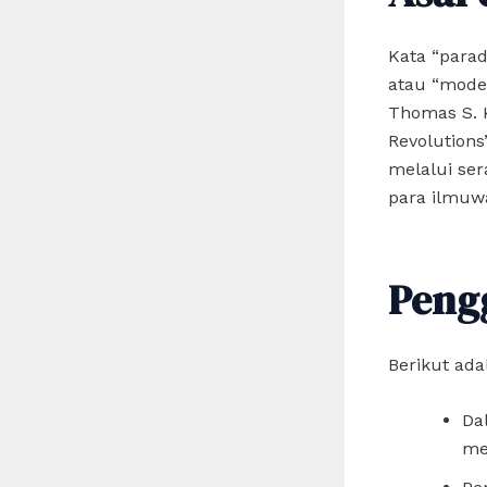
Kata “parad
atau “model
Thomas S. K
Revolution
melalui ser
para ilmuw
Peng
Berikut ad
Da
me