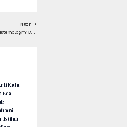
NEXT
Apa Arti Kata “Epistemologi”? Definisi dan Penjelasannya
rti Kata
m Era
l:
hami
h-Istilah