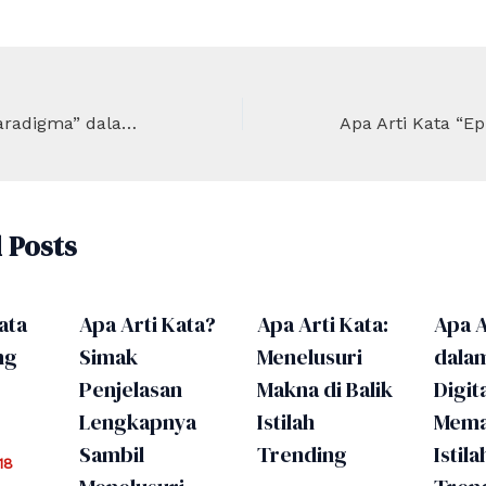
Apa Arti Kata “Paradigma” dalam Konteks Akademis?
 Posts
ata
Apa Arti Kata?
Apa Arti Kata:
Apa A
ng
Simak
Menelusuri
dala
Penjelasan
Makna di Balik
Digita
Lengkapnya
Istilah
Mema
Sambil
Trending
Istila
18