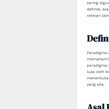
sering digu
definisi, a
relevan lain
Defin
Paradigma 
memahami s
paradigma 
luas oleh k
menentukan
yang ada.
Asal 