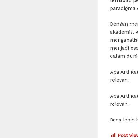
terhadap p
paradigma d
Dengan mem
akademis, 
menganalisi
menjadi es
dalam duni
Apa Arti K
relevan.
Apa Arti K
relevan.
Baca lebih 
Post Vie