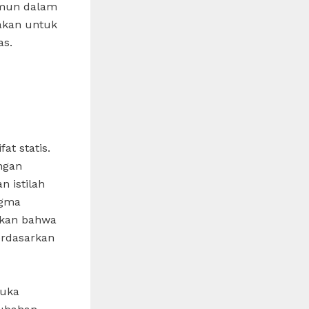
namun dalam
nakan untuk
as.
at statis.
ngan
n istilah
igma
ukkan bahwa
erdasarkan
buka