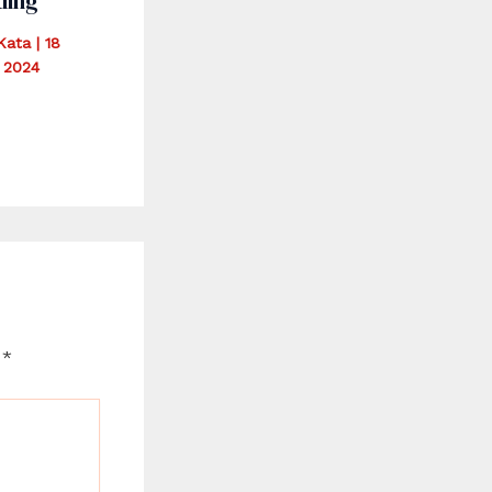
ding
iKata
|
18
 2024
d
*