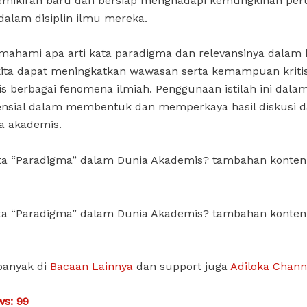
emikiran baru dan bersiap menghadapi kemungkinan pe
alam disiplin ilmu mereka.
ahami apa arti kata paradigma dan relevansinya dalam 
kita dapat meningkatkan wawasan serta kemampuan kritis
s berbagai fenomena ilmiah. Penggunaan istilah ini dalam
ensial dalam membentuk dan memperkaya hasil diskusi d
a akademis.
ata “Paradigma” dalam Dunia Akademis? tambahan konten
ata “Paradigma” dalam Dunia Akademis? tambahan konten
banyak di
Bacaan Lainnya
dan support juga
Adiloka Chann
ws:
99