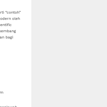
ti “contoh”
modern oleh
ntific
rkembang
an bagi
am