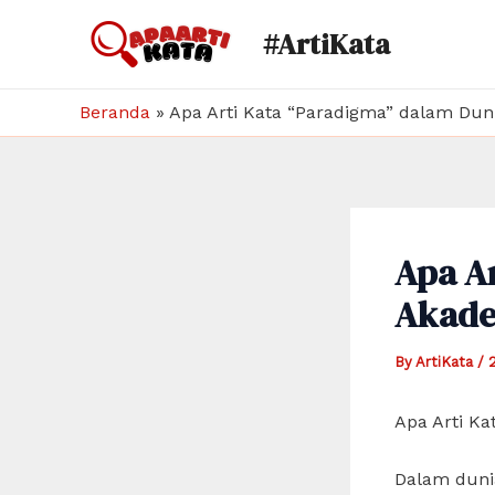
Skip
#ArtiKata
to
content
Beranda
»
Apa Arti Kata “Paradigma” dalam Dun
Apa A
Akade
By
ArtiKata
/
Apa Arti K
Dalam dunia