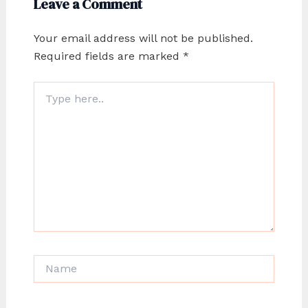
Leave a Comment
Your email address will not be published.
Required fields are marked
*
Type
here..
Name