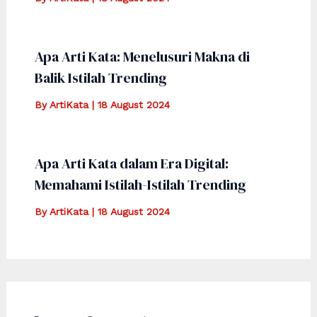
Apa Arti Kata: Menelusuri Makna di
Balik Istilah Trending
By
ArtiKata
|
18 August 2024
Apa Arti Kata dalam Era Digital:
Memahami Istilah-Istilah Trending
By
ArtiKata
|
18 August 2024