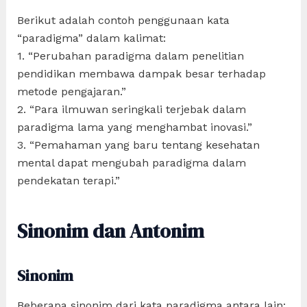
Berikut adalah contoh penggunaan kata
“paradigma” dalam kalimat:
1. “Perubahan paradigma dalam penelitian
pendidikan membawa dampak besar terhadap
metode pengajaran.”
2. “Para ilmuwan seringkali terjebak dalam
paradigma lama yang menghambat inovasi.”
3. “Pemahaman yang baru tentang kesehatan
mental dapat mengubah paradigma dalam
pendekatan terapi.”
Sinonim dan Antonim
Sinonim
Beberapa sinonim dari kata paradigma antara lain: