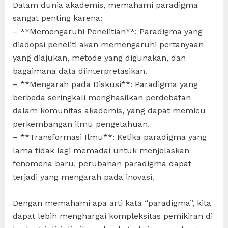
Dalam dunia akademis, memahami paradigma
sangat penting karena:
– **Memengaruhi Penelitian**: Paradigma yang
diadopsi peneliti akan memengaruhi pertanyaan
yang diajukan, metode yang digunakan, dan
bagaimana data diinterpretasikan.
– **Mengarah pada Diskusi**: Paradigma yang
berbeda seringkali menghasilkan perdebatan
dalam komunitas akademis, yang dapat memicu
perkembangan ilmu pengetahuan.
– **Transformasi Ilmu**: Ketika paradigma yang
lama tidak lagi memadai untuk menjelaskan
fenomena baru, perubahan paradigma dapat
terjadi yang mengarah pada inovasi.
Dengan memahami apa arti kata “paradigma”, kita
dapat lebih menghargai kompleksitas pemikiran di