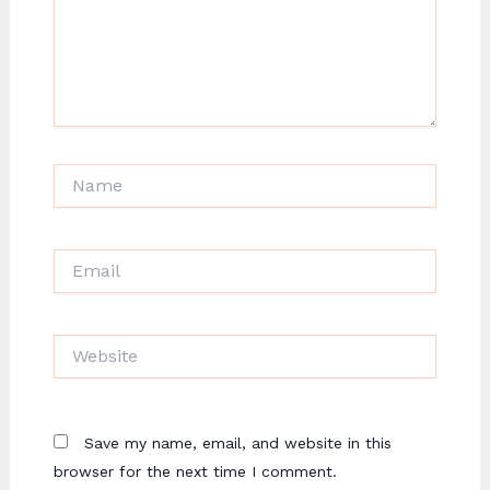
Name
Email
Website
Save my name, email, and website in this
browser for the next time I comment.