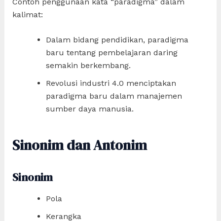
Contoh penggunaan kata “paradigma” dalam
kalimat:
Dalam bidang pendidikan, paradigma
baru tentang pembelajaran daring
semakin berkembang.
Revolusi industri 4.0 menciptakan
paradigma baru dalam manajemen
sumber daya manusia.
Sinonim dan Antonim
Sinonim
Pola
Kerangka