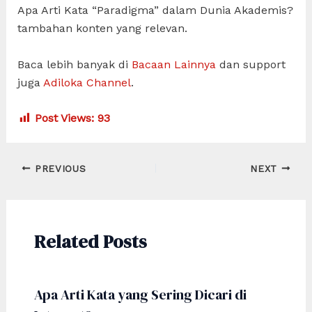
Apa Arti Kata “Paradigma” dalam Dunia Akademis?
tambahan konten yang relevan.
Baca lebih banyak di
Bacaan Lainnya
dan support
juga
Adiloka Channel
.
Post Views:
93
Post
PREVIOUS
NEXT
navigation
Related Posts
Apa Arti Kata yang Sering Dicari di