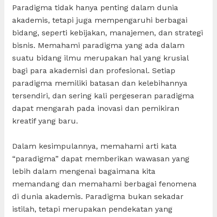
Paradigma tidak hanya penting dalam dunia
akademis, tetapi juga mempengaruhi berbagai
bidang, seperti kebijakan, manajemen, dan strategi
bisnis. Memahami paradigma yang ada dalam
suatu bidang ilmu merupakan hal yang krusial
bagi para akademisi dan profesional. Setiap
paradigma memiliki batasan dan kelebihannya
tersendiri, dan sering kali pergeseran paradigma
dapat mengarah pada inovasi dan pemikiran
kreatif yang baru.
Dalam kesimpulannya, memahami arti kata
“paradigma” dapat memberikan wawasan yang
lebih dalam mengenai bagaimana kita
memandang dan memahami berbagai fenomena
di dunia akademis. Paradigma bukan sekadar
istilah, tetapi merupakan pendekatan yang