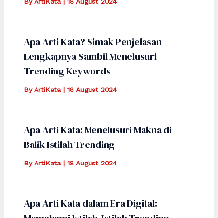
By
ArtiKata
|
18 August 2024
Apa Arti Kata? Simak Penjelasan
Lengkapnya Sambil Menelusuri
Trending Keywords
By
ArtiKata
|
18 August 2024
Apa Arti Kata: Menelusuri Makna di
Balik Istilah Trending
By
ArtiKata
|
18 August 2024
Apa Arti Kata dalam Era Digital: