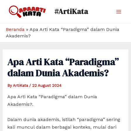
Skip
#ArtiKata
to
Mai
content
Men
Beranda
»
Apa Arti Kata “Paradigma” dalam Dunia
Akademis?
Apa Arti Kata “Paradigma”
dalam Dunia Akademis?
By
ArtiKata
/
22 August 2024
Apa Arti Kata “Paradigma” dalam Dunia
Akademis?.
Dalam dunia akademis, istilah “paradigma” sering
kali muncul dalam berbagai konteks, mulai dari