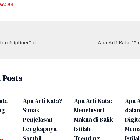
ws:
94
Apa Arti Kata “Interdisipliner” dalam Dunia Akademis?
 Posts
ata
Apa Arti Kata?
Apa Arti Kata:
Apa A
ng
Simak
Menelusuri
dala
Penjelasan
Makna di Balik
Digita
Lengkapnya
Istilah
Mema
Sambil
Trending
Istila