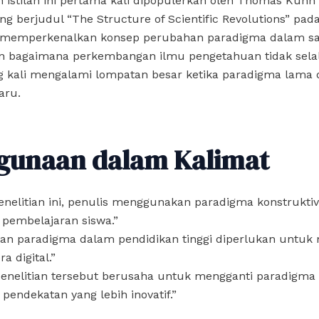
 istilah ini pertama kali dipopulerkan oleh Thomas Kuhn
g berjudul “The Structure of Scientific Revolutions” pad
 memperkenalkan konsep perubahan paradigma dalam sai
n bagaimana perkembangan ilmu pengetahuan tidak selalu
ng kali mengalami lompatan besar ketika paradigma lama 
aru.
gunaan dalam Kalimat
enelitian ini, penulis menggunakan paradigma konstruktiv
embelajaran siswa.”
han paradigma dalam pendidikan tinggi diperlukan untuk
a digital.”
penelitian tersebut berusaha untuk mengganti paradigma
pendekatan yang lebih inovatif.”