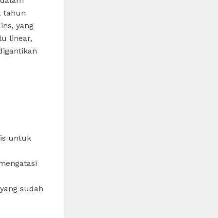
 dalam
a tahun
ns, yang
 linear,
digantikan
is untuk
 mengatasi
 yang sudah