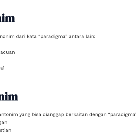
nim
nonim dari kata “paradigma” antara lain:
 acuan
ai
nim
n, antonim yang bisa dianggap berkaitan dengan “paradigma
gan
stian