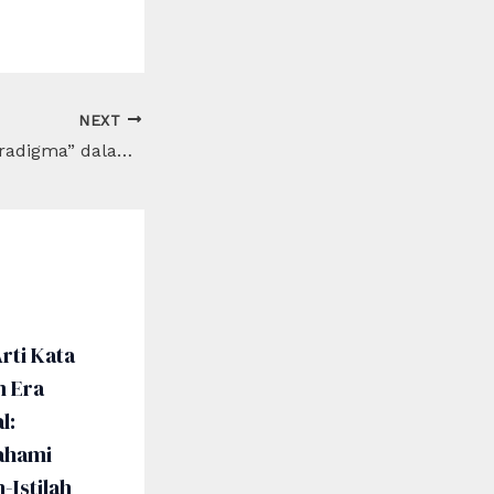
NEXT
Apa Arti Kata “Paradigma” dalam Dunia Akademis?
rti Kata
m Era
l:
hami
h-Istilah