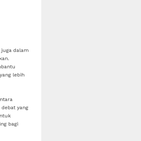
 juga dalam
kan.
mbantu
yang lebih
ntara
 debat yang
untuk
ng bagi