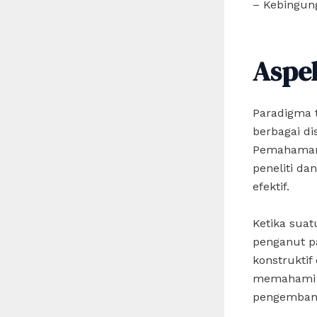
– Kebingun
Aspe
Paradigma 
berbagai dis
Pemahaman 
peneliti d
efektif.
Ketika suat
penganut p
konstrukti
memahami d
pengembang