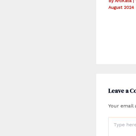
By
ArtiKata
|
August 2024
Leave a 
Your email 
Type
here..