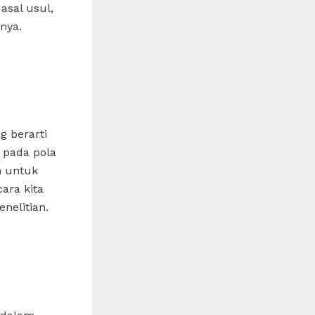
asal usul,
nya.
g berarti
 pada pola
n untuk
ra kita
nelitian.