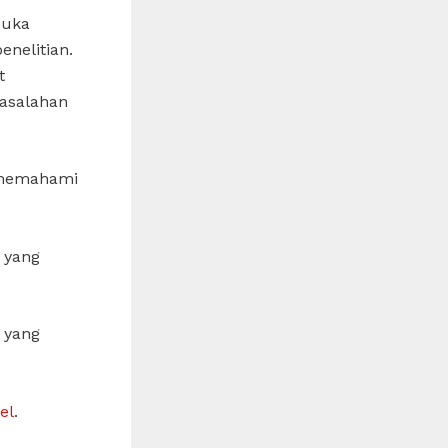
buka
nelitian.
t
masalahan
 memahami
 yang
 yang
el
.