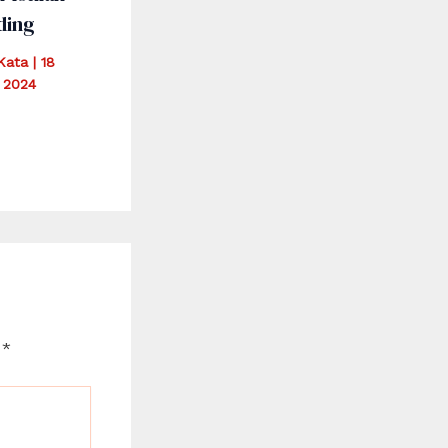
ding
iKata
|
18
 2024
d
*