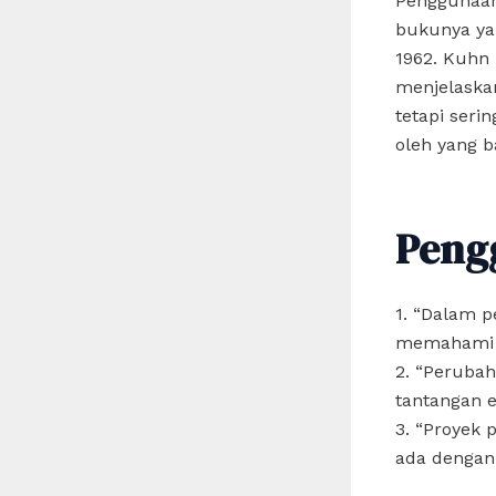
Penggunaan
bukunya yan
1962. Kuhn
menjelaska
tetapi seri
oleh yang b
Peng
1. “Dalam p
memahami p
2. “Peruba
tantangan er
3. “Proyek 
ada dengan 