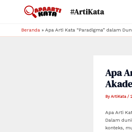
Skip
#ArtiKata
to
content
Beranda
»
Apa Arti Kata “Paradigma” dalam Dun
Apa A
Akade
By
ArtiKata
/
Apa Arti K
Dalam dunia
konteks, mul