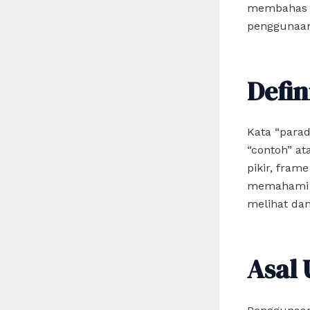
membahas se
penggunaan 
Defin
Kata “parad
“contoh” a
pikir, fram
memahami f
melihat da
Asal 