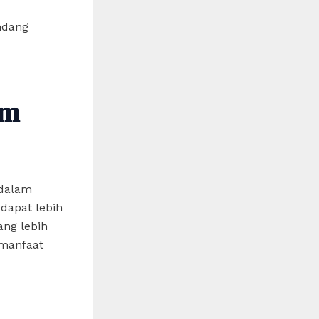
ndang
am
 dalam
dapat lebih
ang lebih
rmanfaat