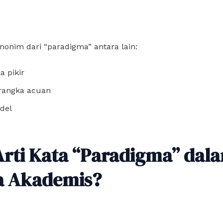
nonim dari “paradigma” antara lain:
a pikir
rangka acuan
del
Arti Kata “Paradigma” dal
a Akademis?