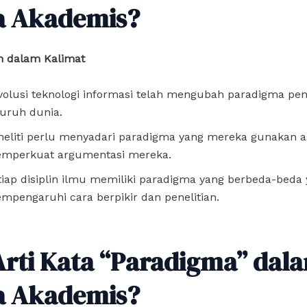
a Akademis?
 dalam Kalimat
volusi teknologi informasi telah mengubah paradigma pen
luruh dunia.
neliti perlu menyadari paradigma yang mereka gunakan a
mperkuat argumentasi mereka.
tiap disiplin ilmu memiliki paradigma yang berbeda-beda
mpengaruhi cara berpikir dan penelitian.
Arti Kata “Paradigma” dal
a Akademis?