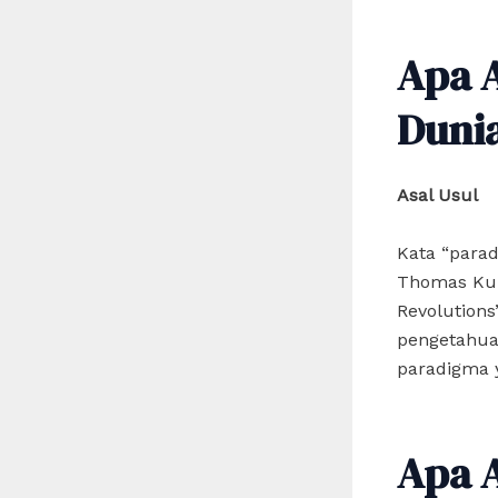
Apa 
Duni
Asal Usul
Kata “parad
Thomas Kuh
Revolution
pengetahuan
paradigma 
Apa 