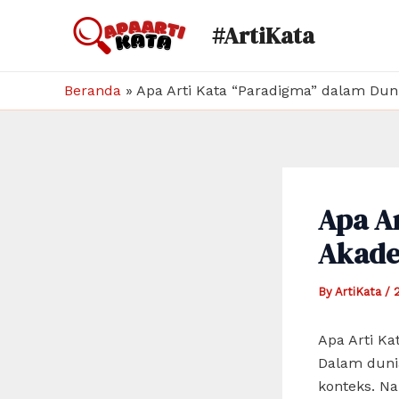
Skip
#ArtiKata
to
content
Beranda
»
Apa Arti Kata “Paradigma” dalam Dun
Apa A
Akade
By
ArtiKata
/
Apa Arti K
Dalam dunia
konteks. Na