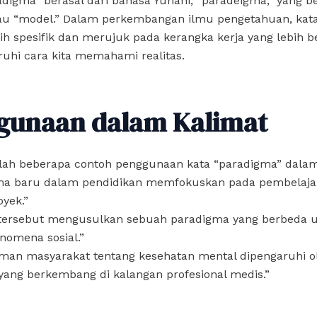
radigma” berasal dari bahasa Yunani, “paradeigma,” yang be
tau “model.” Dalam perkembangan ilmu pengetahuan, kata
ih spesifik dan merujuk pada kerangka kerja yang lebih b
hi cara kita memahami realitas.
gunaan dalam Kalimat
alah beberapa contoh penggunaan kata “paradigma” dalam
gma baru dalam pendidikan memfokuskan pada pembelaja
oyek.”
ti tersebut mengusulkan sebuah paradigma yang berbeda 
nomena sosial.”
man masyarakat tentang kesehatan mental dipengaruhi o
yang berkembang di kalangan profesional medis.”