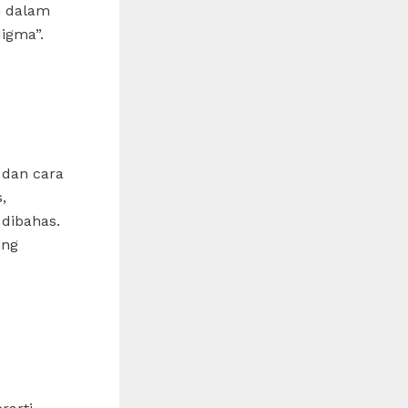
n dalam
digma”.
 dan cara
,
dibahas.
ing