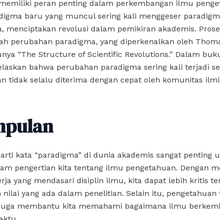
memiliki peran penting dalam perkembangan ilmu penge
adigma baru yang muncul sering kali menggeser paradig
 menciptakan revolusi dalam pemikiran akademis. Proses
ilah perubahan paradigma, yang diperkenalkan oleh Tho
ya “The Structure of Scientific Revolutions.” Dalam buku
laskan bahwa perubahan paradigma sering kali terjadi s
n tidak selalu diterima dengan cepat oleh komunitas ilmi
mpulan
rti kata “paradigma” di dunia akademis sangat penting 
m pengertian kita tentang ilmu pengetahuan. Dengan
rja yang mendasari disiplin ilmu, kita dapat lebih kritis t
nilai yang ada dalam penelitian. Selain itu, pengetahuan
juga membantu kita memahami bagaimana ilmu berkemb
aktu.