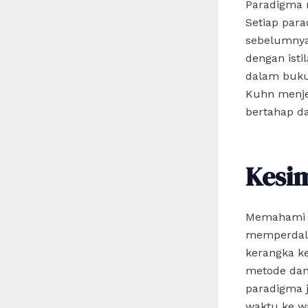
Paradigma 
Setiap par
sebelumnya,
dengan ist
dalam bukun
Kuhn menje
bertahap da
Kesi
Memahami a
memperdala
kerangka ke
metode dan 
paradigma 
waktu ke w