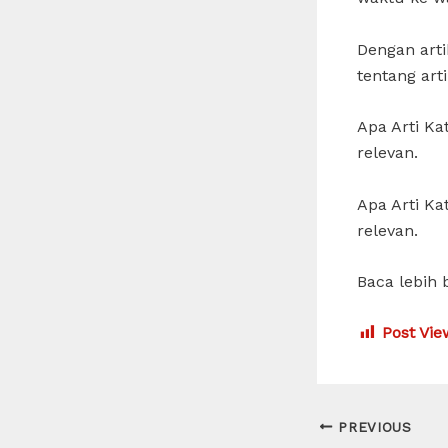
Dengan art
tentang art
Apa Arti K
relevan.
Apa Arti K
relevan.
Baca lebih 
Post Vie
Post
PREVIOUS