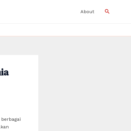
Search
About
ia
 berbagai
akan