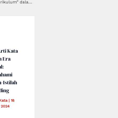
Apa Arti Kata “Kurikulum” dalam Dunia Akademis?
rti Kata
m Era
l:
hami
h-Istilah
ding
iKata
|
18
 2024