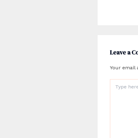
Leave a 
Your email 
Type
here..