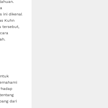
tahuan.
ma
 ini dikenal
mas Kuhn
 tersebut,
ecara
ah.
untuk
 memahami
erhadap
 tentang
ang dari