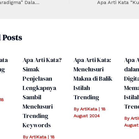
Apa Arti Kata “Paradigma” Dalam Dunia Akademis?
 Posts
ata
Apa Arti Kata?
Apa Arti Kata:
Apa A
ng
Simak
Menelusuri
dala
Penjelasan
Makna di Balik
Digita
Lengkapnya
Istilah
Mema
Sambil
Trending
Istila
18
Menelusuri
Tren
By
ArtiKata
|
18
Trending
August 2024
By
Art
Keywords
August
By
ArtiKata
|
18