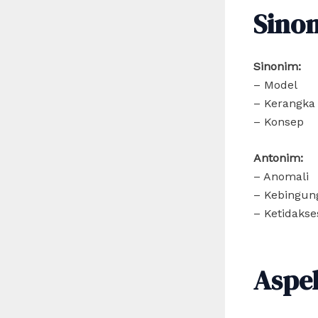
Sino
Sinonim:
– Model
– Kerangka
– Konsep
Antonim:
– Anomali
– Kebingun
– Ketidakse
Aspe