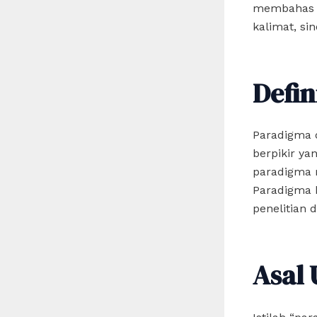
membahas s
kalimat, si
Defin
Paradigma d
berpikir ya
paradigma 
Paradigma b
penelitian 
Asal 