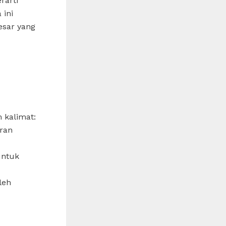
rarti
 ini
esar yang
 kalimat:
ran
untuk
leh