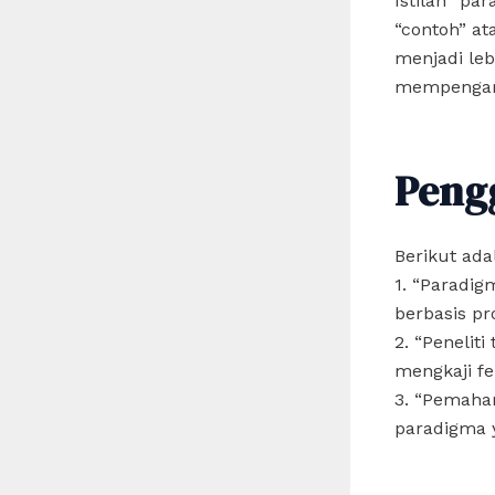
Istilah “pa
“contoh” a
menjadi leb
mempengaru
Peng
Berikut ad
1. “Paradi
berbasis pr
2. “Peneli
mengkaji fe
3. “Pemaha
paradigma 