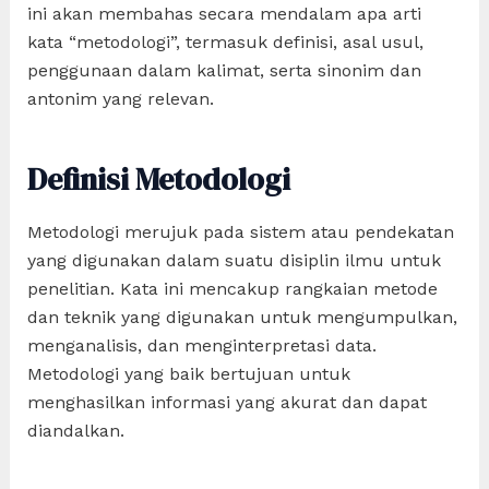
ini akan membahas secara mendalam apa arti
kata “metodologi”, termasuk definisi, asal usul,
penggunaan dalam kalimat, serta sinonim dan
antonim yang relevan.
Definisi Metodologi
Metodologi merujuk pada sistem atau pendekatan
yang digunakan dalam suatu disiplin ilmu untuk
penelitian. Kata ini mencakup rangkaian metode
dan teknik yang digunakan untuk mengumpulkan,
menganalisis, dan menginterpretasi data.
Metodologi yang baik bertujuan untuk
menghasilkan informasi yang akurat dan dapat
diandalkan.