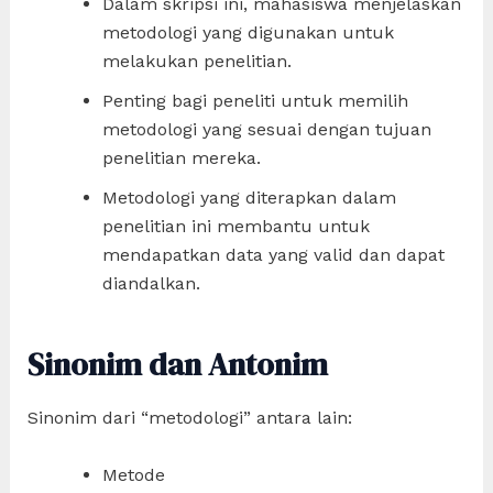
Dalam skripsi ini, mahasiswa menjelaskan
metodologi yang digunakan untuk
melakukan penelitian.
Penting bagi peneliti untuk memilih
metodologi yang sesuai dengan tujuan
penelitian mereka.
Metodologi yang diterapkan dalam
penelitian ini membantu untuk
mendapatkan data yang valid dan dapat
diandalkan.
Sinonim dan Antonim
Sinonim dari “metodologi” antara lain:
Metode