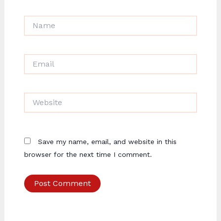
Name
Email
Website
Save my name, email, and website in this
browser for the next time I comment.