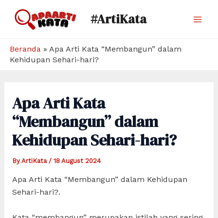
Skip
#ArtiKata
to
Mai
content
Men
Beranda
»
Apa Arti Kata “Membangun” dalam
Kehidupan Sehari-hari?
Apa Arti Kata
“Membangun” dalam
Kehidupan Sehari-hari?
By
ArtiKata
/
18 August 2024
Apa Arti Kata “Membangun” dalam Kehidupan
Sehari-hari?.
Kata “membangun” merupakan istilah yang sering