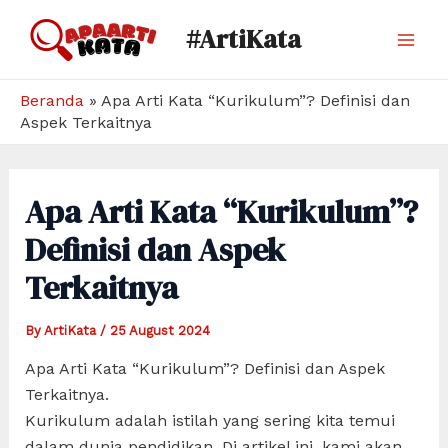
Skip
#ArtiKata
to
Mai
content
Men
Beranda
»
Apa Arti Kata “Kurikulum”? Definisi dan
Aspek Terkaitnya
Apa Arti Kata “Kurikulum”?
Definisi dan Aspek
Terkaitnya
By
ArtiKata
/
25 August 2024
Apa Arti Kata “Kurikulum”? Definisi dan Aspek
Terkaitnya.
Kurikulum adalah istilah yang sering kita temui
dalam dunia pendidikan. Di artikel ini, kami akan