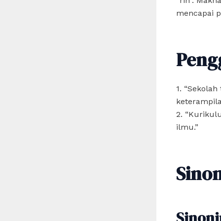
“rih”. Makn
mencapai p
Peng
1. “Sekola
keterampila
2. “Kurikul
ilmu.”
Sino
Sinoni