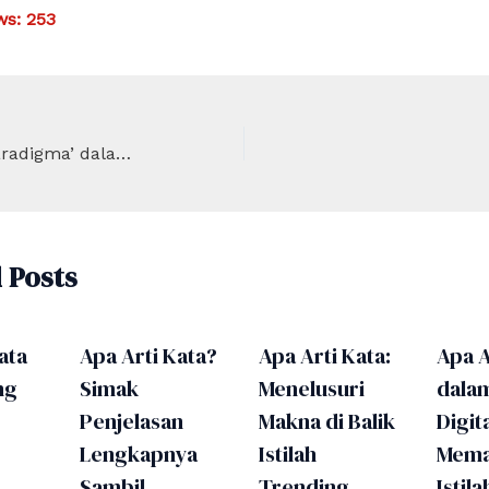
ws:
253
Apa Arti Kata ‘Paradigma’ dalam Dunia Akademis?
 Posts
ata
Apa Arti Kata?
Apa Arti Kata:
Apa A
ng
Simak
Menelusuri
dala
Penjelasan
Makna di Balik
Digita
Lengkapnya
Istilah
Mema
Sambil
Trending
Istila