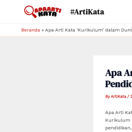
Skip
#ArtiKata
to
content
Beranda
»
Apa Arti Kata ‘Kurikulum’ dalam Dun
Apa Ar
Pendi
By
ArtiKata
/
Apa Arti Ka
Kurikulum a
pendidikan,