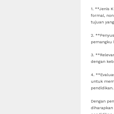
1. **Jenis 
formal, non
tujuan yang
2. **Penyu
pemangku ke
3. **Releva
dengan keb
4. **Evalua
untuk mema
pendidikan.
Dengan pem
diharapkan