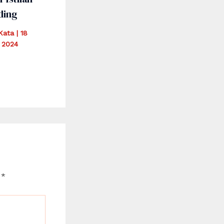
ding
iKata
|
18
 2024
d
*