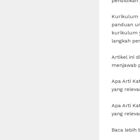
pendidikan 
Kurikulum 
panduan unt
kurikulum 
langkah pe
Artikel ini
menjawab pe
Apa Arti K
yang releva
Apa Arti K
yang releva
Baca lebih 