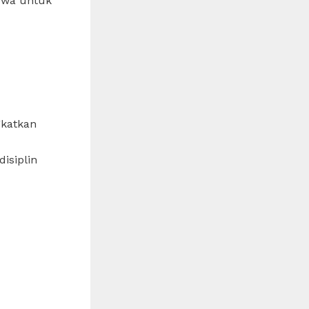
iswa untuk
gkatkan
isiplin