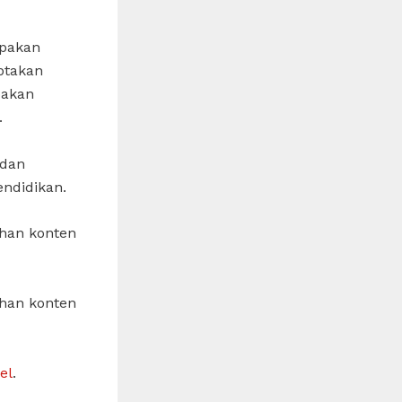
upakan
ptakan
pakan
.
 dan
endidikan.
ahan konten
ahan konten
el
.