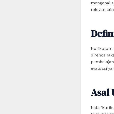
mengenai ar
relevan lain
Defin
Kurikulum 
direncanak
pembelajara
evaluasi y
Asal 
Kata ‘kurik