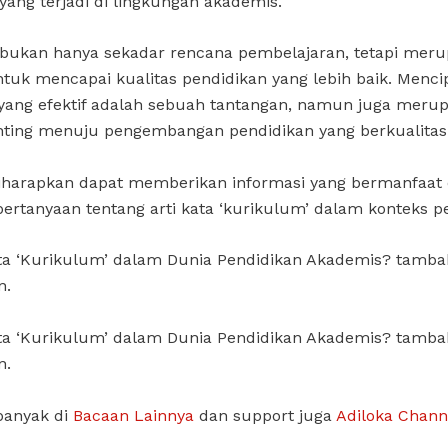
yang terjadi di lingkungan akademis.
bukan hanya sekadar rencana pembelajaran, tetapi mer
uk mencapai kualitas pendidikan yang lebih baik. Menci
yang efektif adalah sebuah tantangan, namun juga meru
nting menuju pengembangan pendidikan yang berkualitas
 diharapkan dapat memberikan informasi yang bermanfaat
rtanyaan tentang arti kata ‘kurikulum’ dalam konteks p
ata ‘Kurikulum’ dalam Dunia Pendidikan Akademis? tamb
n.
ata ‘Kurikulum’ dalam Dunia Pendidikan Akademis? tamb
n.
banyak di
Bacaan Lainnya
dan support juga
Adiloka Chann