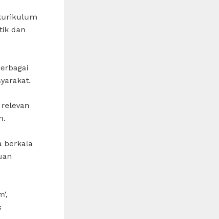
 kurikulum
tik dan
erbagai
yarakat.
 relevan
n.
a berkala
uan
’,
s