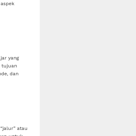
n aspek
jar yang
 tujuan
ode, dan
“jalur” atau