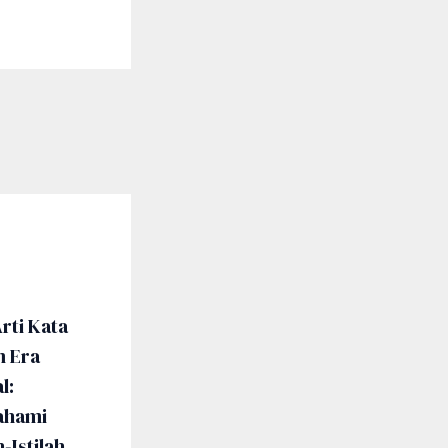
rti Kata
m Era
l:
hami
h-Istilah