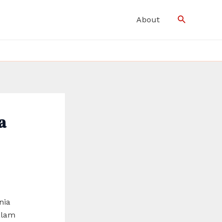
Search
About
a
nia
dalam