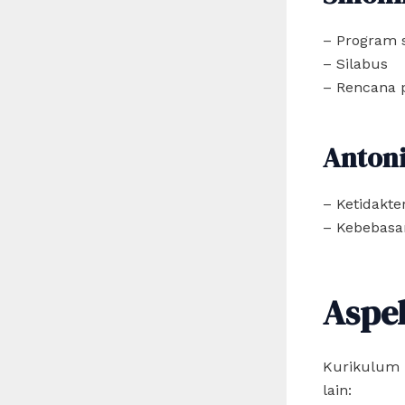
– Program 
– Silabus
– Rencana 
Anton
– Ketidakte
– Kebebasan
Aspe
Kurikulum 
lain: