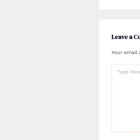
Leave a 
Your email 
Type
here..