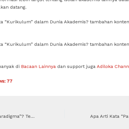
akan datang.
ata “Kurikulum” dalam Dunia Akademis? tambahan konten
ata “Kurikulum” dalam Dunia Akademis? tambahan konten
banyak di
Bacaan Lainnya
dan support juga
Adiloka Chann
ws:
77
Apa Arti Kata “Paradigma”? Temukan Definisi yang Lengkap