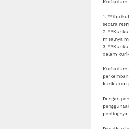
Kurikulum d
1. **Kuriku
secara resm
2. **Kuriku
misalnya me
3. **Kuriku
dalam kuri
Kurikulum 
perkembang
kurikulum p
Dengan pem
penggunaan
pentingnya
Dapatkan in