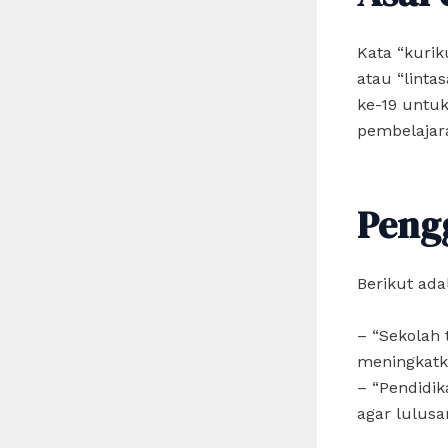
Kata “kurik
atau “linta
ke-19 untuk
pembelajar
Peng
Berikut ad
– “Sekolah
meningkatka
– “Pendidik
agar lulusan