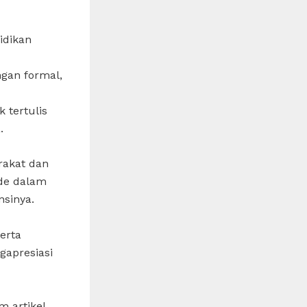
idikan
ngan formal,
 tertulis
.
rakat dan
de dalam
nsinya.
erta
gapresiasi
m artikel