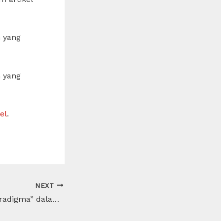
 yang
 yang
el
.
NEXT
Apa Arti Kata “Paradigma” dalam Dunia Akademis?