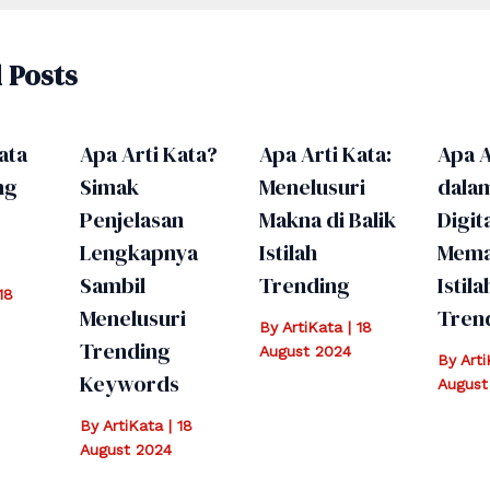
 Posts
ata
Apa Arti Kata?
Apa Arti Kata:
Apa A
ng
Simak
Menelusuri
dala
Penjelasan
Makna di Balik
Digita
Lengkapnya
Istilah
Mema
Sambil
Trending
Istila
18
Menelusuri
Tren
By
ArtiKata
|
18
Trending
August 2024
By
Art
Keywords
August
By
ArtiKata
|
18
August 2024