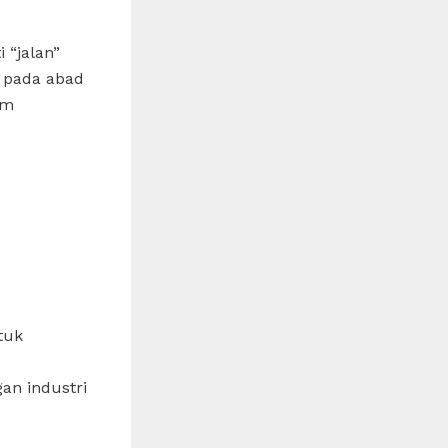
 “jalan”
n pada abad
am
tuk
an industri