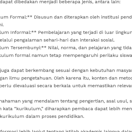
apat dibedakan menjadi beberapa jenis, antara lain:
lum Formal:** Disusun dan diterapkan oleh institusi pend
i.
lum Informal:** Pembelajaran yang terjadi di luar lingku
lalui pengalaman sehari-hari dan interaksi sosial.
lum Tersembunyi:** Nilai, norma, dan pelajaran yang tidak
kulum formal namun tetap mempengaruhi perilaku siswa
juga dapat berkembang sesuai dengan kebutuhan masya
an ilmu pengetahuan. Oleh karena itu, konten dan meto
erlu dievaluasi secara berkala untuk memastikan releva
ahaman yang mendalam tentang pengertian, asal usul, s
 kata “kurikulum,” diharapkan pembaca dapat lebih men
 kurikulum dalam proses pendidikan.
formasi lebih lanjut tentang istilah akademis lainnya dala