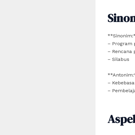
Sino
**Sinonim:
– Program 
– Rencana 
– Silabus
**Antonim:
– Kebebasan
– Pembelaja
Aspe