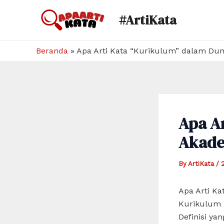
Skip
#ArtiKata
to
content
Beranda
»
Apa Arti Kata “Kurikulum” dalam Du
Apa A
Akade
By
ArtiKata
/
Apa Arti K
Kurikulum m
Definisi y