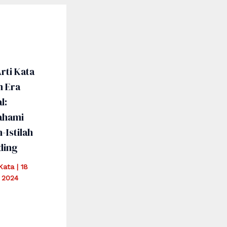
rti Kata
m Era
l:
hami
h-Istilah
ding
iKata
|
18
 2024