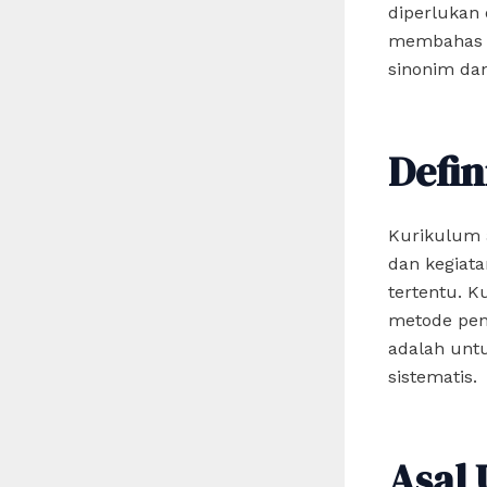
diperlukan 
membahas ap
sinonim dan
Defin
Kurikulum 
dan kegiat
tertentu. 
metode peng
adalah unt
sistematis.
Asal 