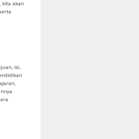
, kita akan
serta
an, isi,
endidikan
jaran,
annya
ara