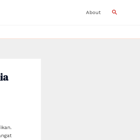
Search
About
ia
ikan.
angat