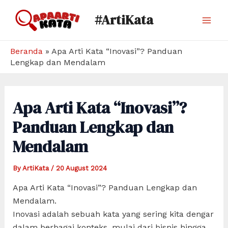
Skip
#ArtiKata
to
Mai
content
Men
Beranda
»
Apa Arti Kata “Inovasi”? Panduan
Lengkap dan Mendalam
Apa Arti Kata “Inovasi”?
Panduan Lengkap dan
Mendalam
By
ArtiKata
/
20 August 2024
Apa Arti Kata “Inovasi”? Panduan Lengkap dan
Mendalam.
Inovasi adalah sebuah kata yang sering kita dengar
dalam berbagai konteks, mulai dari bisnis hingga