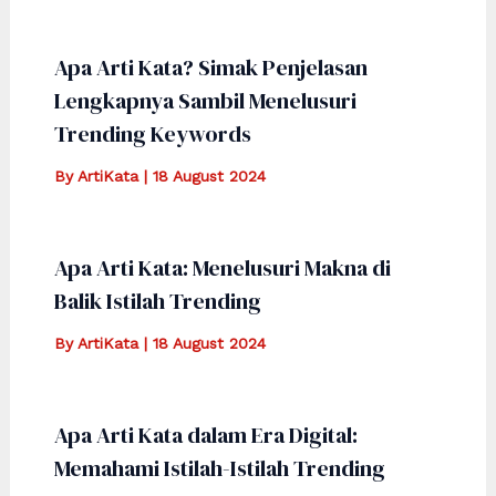
Apa Arti Kata? Simak Penjelasan
Lengkapnya Sambil Menelusuri
Trending Keywords
By
ArtiKata
|
18 August 2024
Apa Arti Kata: Menelusuri Makna di
Balik Istilah Trending
By
ArtiKata
|
18 August 2024
Apa Arti Kata dalam Era Digital:
Memahami Istilah-Istilah Trending