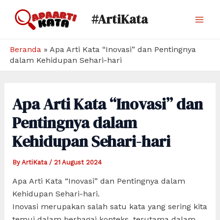
Skip
#ArtiKata
to
Mai
content
Men
Beranda
»
Apa Arti Kata “Inovasi” dan Pentingnya
dalam Kehidupan Sehari-hari
Apa Arti Kata “Inovasi” dan
Pentingnya dalam
Kehidupan Sehari-hari
By
ArtiKata
/
21 August 2024
Apa Arti Kata “Inovasi” dan Pentingnya dalam
Kehidupan Sehari-hari.
Inovasi merupakan salah satu kata yang sering kita
temui dalam berbagai konteks, terutama dalam