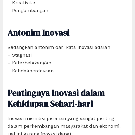
– Kreativitas
– Pengembangan
Antonim Inovasi
Sedangkan antonim dari kata inovasi adalah:
– Stagnasi
– Keterbelakangan
– Ketidakberdayaan
Pentingnya Inovasi dalam
Kehidupan Sehari-hari
Inovasi memiliki peranan yang sangat penting
dalam perkembangan masyarakat dan ekonomi.
Hal ini karena inovasi dapat: