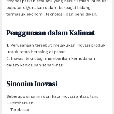
“mendapatkan sesuatu yang baru.” Istilah ini mulai
populer digunakan dalam berbagai bidang,
termasuk ekonomi, teknologi, dan pendidikan.
Penggunaan dalam Kalimat
1. Perusahaan tersebut melakukan inovasi produk
untuk tetap bersaing di pasar.
2. Inovasi teknologi memberikan kemudahan
dalam kehidupan sehari-hari.
Sinonim Inovasi
Beberapa sinonim dari kata inovasi antara lain:
– Pembaruan
– Terobosan