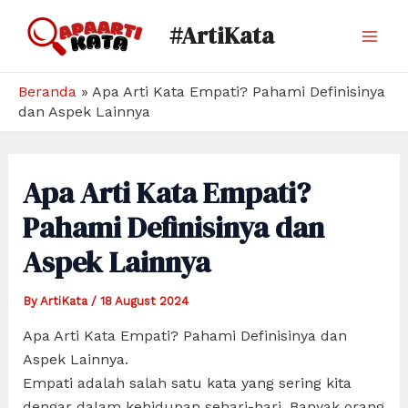
Skip
#ArtiKata
to
Mai
content
Men
Beranda
»
Apa Arti Kata Empati? Pahami Definisinya
dan Aspek Lainnya
Apa Arti Kata Empati?
Pahami Definisinya dan
Aspek Lainnya
By
ArtiKata
/
18 August 2024
Apa Arti Kata Empati? Pahami Definisinya dan
Aspek Lainnya.
Empati adalah salah satu kata yang sering kita
dengar dalam kehidupan sehari-hari. Banyak orang