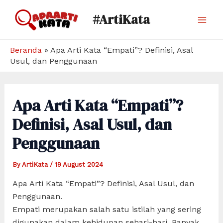
Skip
#ArtiKata
to
Mai
content
Men
Beranda
»
Apa Arti Kata “Empati”? Definisi, Asal
Usul, dan Penggunaan
Apa Arti Kata “Empati”?
Definisi, Asal Usul, dan
Penggunaan
By
ArtiKata
/
19 August 2024
Apa Arti Kata “Empati”? Definisi, Asal Usul, dan
Penggunaan.
Empati merupakan salah satu istilah yang sering
digunakan dalam kehidupan sehari-hari. Banyak