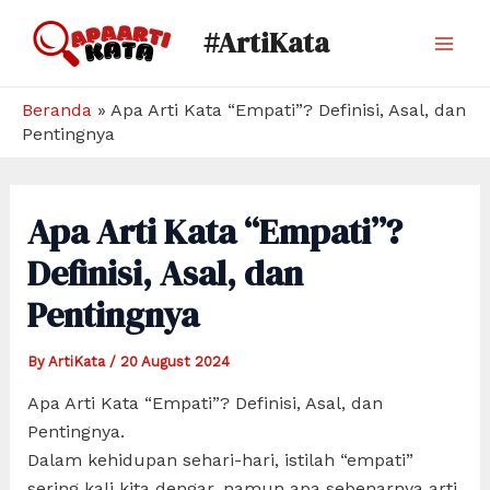
Skip
#ArtiKata
to
Mai
content
Men
Beranda
»
Apa Arti Kata “Empati”? Definisi, Asal, dan
Pentingnya
Apa Arti Kata “Empati”?
Definisi, Asal, dan
Pentingnya
By
ArtiKata
/
20 August 2024
Apa Arti Kata “Empati”? Definisi, Asal, dan
Pentingnya.
Dalam kehidupan sehari-hari, istilah “empati”
sering kali kita dengar, namun apa sebenarnya arti