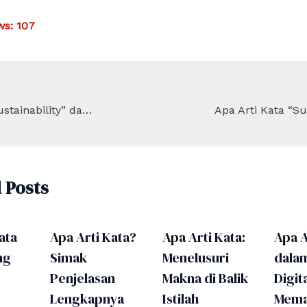
ws:
107
Apa Arti Kata “Sustainability” dalam Kehidupan Sehari-hari?
 Posts
ata
Apa Arti Kata?
Apa Arti Kata:
Apa A
ng
Simak
Menelusuri
dala
Penjelasan
Makna di Balik
Digita
Lengkapnya
Istilah
Mema