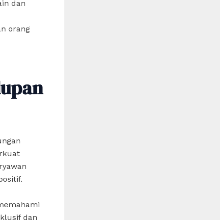
ain dan
an orang
dupan
ungan
rkuat
aryawan
sitif.
n memahami
klusif dan