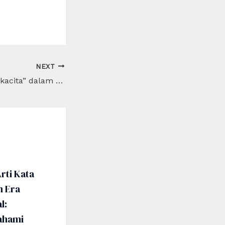
NEXT
Apa Arti Kata “Sukacita” dalam Kehidupan Sehari-hari?
rti Kata
m Era
l:
hami