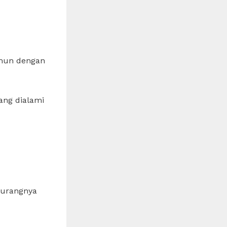
amun dengan
ang dialami
kurangnya