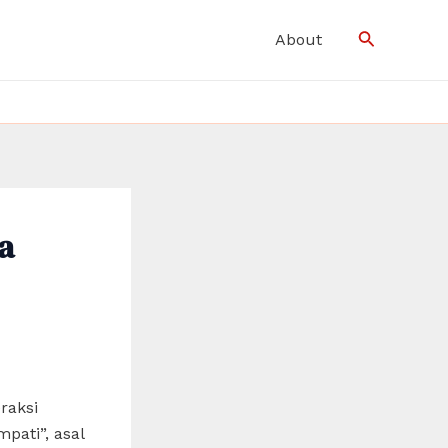
Search
About
a
raksi
pati”, asal