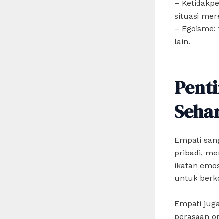
– Ketidakpe
situasi mer
– Egoisme:
lain.
Pent
Sehar
Empati san
pribadi, m
ikatan emo
untuk berko
Empati jug
perasaan or