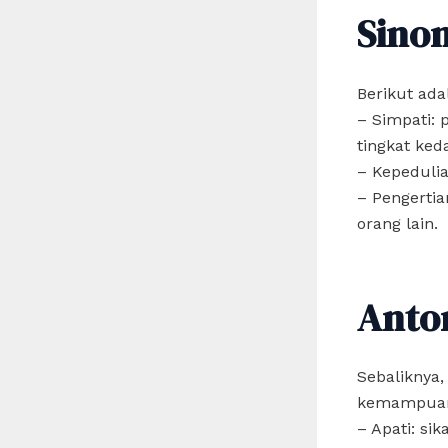
Sino
Berikut ada
– Simpati:
tingkat ked
– Kepedulia
– Pengerti
orang lain.
Anto
Sebaliknya
kemampuan 
– Apati: si