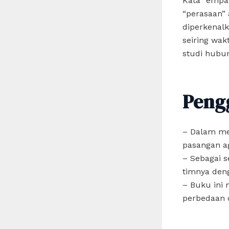
Kata “empat
“perasaan”
diperkenal
seiring wa
studi hubun
Peng
– Dalam me
pasangan ag
– Sebagai 
timnya den
– Buku ini
perbedaan d