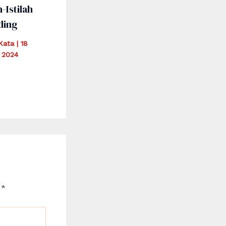
h-Istilah
ding
iKata
|
18
 2024
d
*