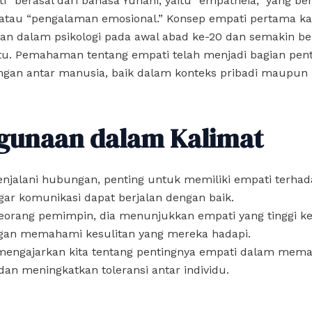
i” berasal dari bahasa Yunani, yaitu “empatheia,” yang ber
 atau “pengalaman emosional.” Konsep empati pertama ka
kan dalam psikologi pada awal abad ke-20 dan semakin 
ktu. Pemahaman tentang empati telah menjadi bagian pen
gan antar manusia, baik dalam konteks pribadi maupun p
gunaan dalam Kalimat
njalani hubungan, penting untuk memiliki empati terha
ar komunikasi dapat berjalan dengan baik.
seorang pemimpin, dia menunjukkan empati yang tinggi k
gan memahami kesulitan yang mereka hadapi.
 mengajarkan kita tentang pentingnya empati dalam mem
an meningkatkan toleransi antar individu.