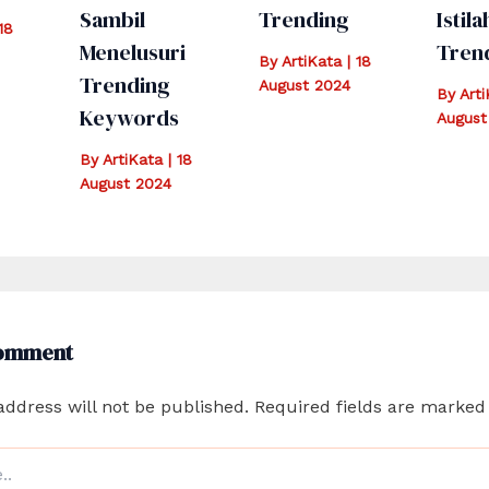
Sambil
Trending
Istila
18
Menelusuri
Tren
By
ArtiKata
|
18
Trending
August 2024
By
Art
Keywords
August
By
ArtiKata
|
18
August 2024
Comment
address will not be published.
Required fields are marke