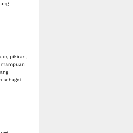
yang
n, pikiran,
 kemampuan
yang
p sebagai