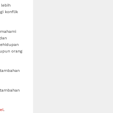
 lebih
i konflik
memahami
 dan
kehidupan
aupun orang
i tambahan
i tambahan
el
.