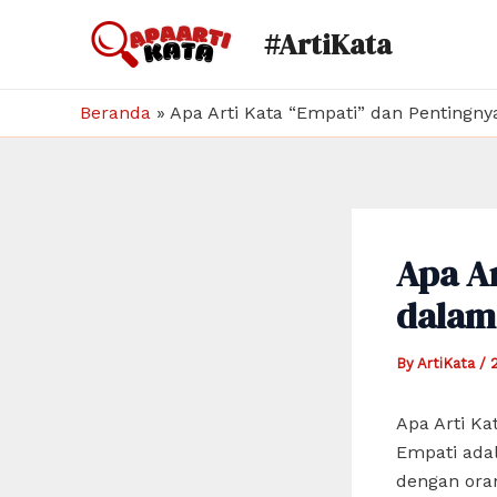
Skip
#ArtiKata
to
content
Beranda
»
Apa Arti Kata “Empati” dan Pentingn
Apa Ar
dalam
By
ArtiKata
/
Apa Arti Ka
Empati ada
dengan oran