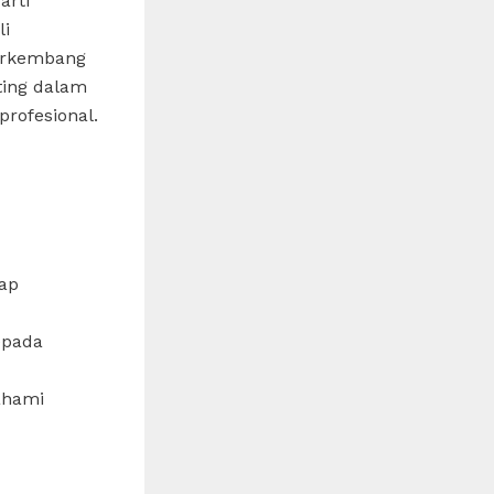
arti
li
berkembang
ting dalam
rofesional.
dap
epada
ahami