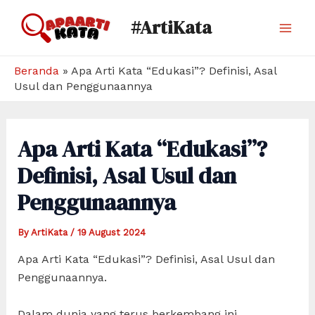
Skip
#ArtiKata
to
Mai
content
Men
Beranda
»
Apa Arti Kata “Edukasi”? Definisi, Asal
Usul dan Penggunaannya
Apa Arti Kata “Edukasi”?
Definisi, Asal Usul dan
Penggunaannya
By
ArtiKata
/
19 August 2024
Apa Arti Kata “Edukasi”? Definisi, Asal Usul dan
Penggunaannya.
Dalam dunia yang terus berkembang ini,