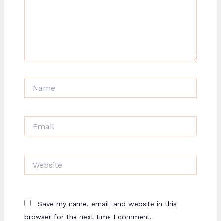
Name
Email
Website
Save my name, email, and website in this
browser for the next time I comment.