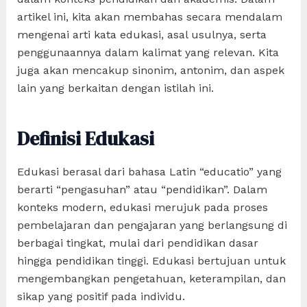
artikel ini, kita akan membahas secara mendalam
mengenai arti kata edukasi, asal usulnya, serta
penggunaannya dalam kalimat yang relevan. Kita
juga akan mencakup sinonim, antonim, dan aspek
lain yang berkaitan dengan istilah ini.
Definisi Edukasi
Edukasi berasal dari bahasa Latin “educatio” yang
berarti “pengasuhan” atau “pendidikan”. Dalam
konteks modern, edukasi merujuk pada proses
pembelajaran dan pengajaran yang berlangsung di
berbagai tingkat, mulai dari pendidikan dasar
hingga pendidikan tinggi. Edukasi bertujuan untuk
mengembangkan pengetahuan, keterampilan, dan
sikap yang positif pada individu.