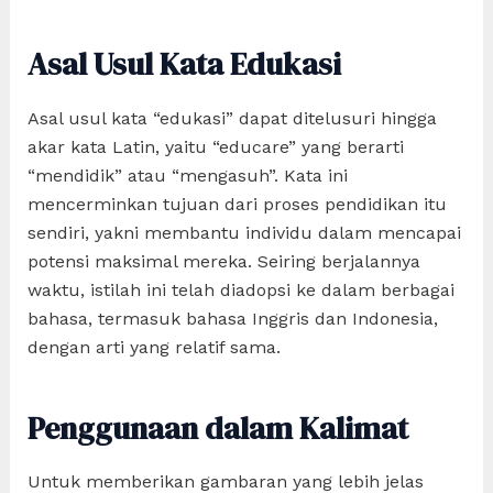
Asal Usul Kata Edukasi
Asal usul kata “edukasi” dapat ditelusuri hingga
akar kata Latin, yaitu “educare” yang berarti
“mendidik” atau “mengasuh”. Kata ini
mencerminkan tujuan dari proses pendidikan itu
sendiri, yakni membantu individu dalam mencapai
potensi maksimal mereka. Seiring berjalannya
waktu, istilah ini telah diadopsi ke dalam berbagai
bahasa, termasuk bahasa Inggris dan Indonesia,
dengan arti yang relatif sama.
Penggunaan dalam Kalimat
Untuk memberikan gambaran yang lebih jelas