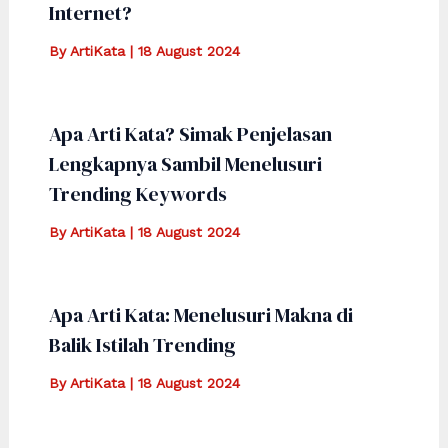
Internet?
By
ArtiKata
|
18 August 2024
Apa Arti Kata? Simak Penjelasan
Lengkapnya Sambil Menelusuri
Trending Keywords
By
ArtiKata
|
18 August 2024
Apa Arti Kata: Menelusuri Makna di
Balik Istilah Trending
By
ArtiKata
|
18 August 2024