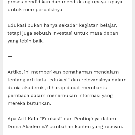
proses pendidikan dan mendukung upaya-upaya
untuk memperbaikinya.
Edukasi bukan hanya sekadar kegiatan belajar,
tetapi juga sebuah investasi untuk masa depan
yang lebih baik.
—
Artikel ini memberikan pemahaman mendalam
tentang arti kata “edukasi” dan relevansinya dalam
dunia akademis, diharap dapat membantu
pembaca dalam menemukan informasi yang
mereka butuhkan.
Apa Arti Kata “Edukasi” dan Pentingnya dalam
Dunia Akademis? tambahan konten yang relevan.