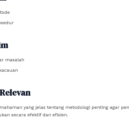
tode
osedur
im
ar masalah
kacauan
Relevan
mahaman yang jelas tentang metodologi penting agar pene
ukan secara efektif dan efisien.