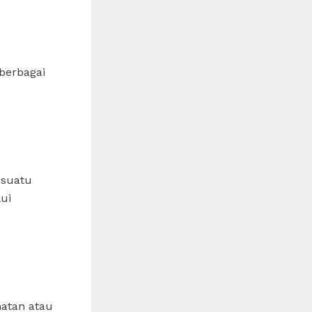
berbagai
 suatu
lui
matan atau