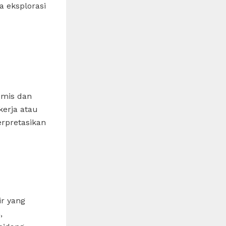
a eksplorasi
emis dan
kerja atau
rpretasikan
ir yang
,