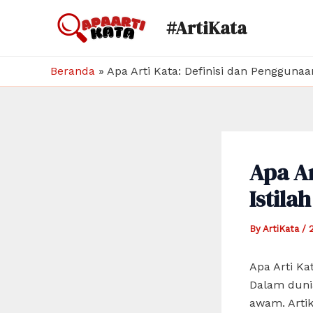
Skip
#ArtiKata
to
content
Beranda
»
Apa Arti Kata: Definisi dan Penggunaa
Apa Ar
Istila
By
ArtiKata
/
Apa Arti Ka
Dalam dunia
awam. Artik