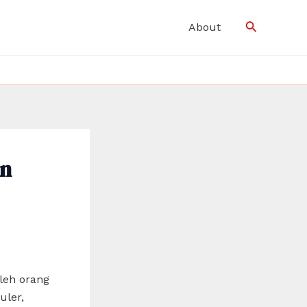
Search
About
an
leh orang
uler,