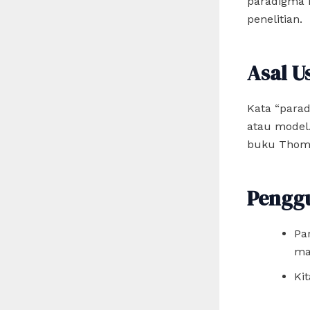
paradigma 
penelitian.
Asal U
Kata “parad
atau model.
buku Thomas
Pengg
Pa
ma
Ki