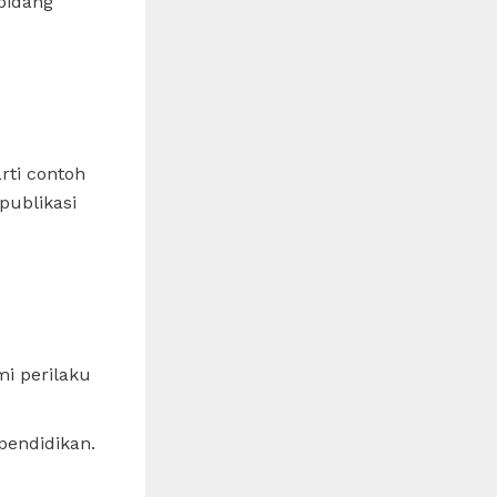
bidang
rti contoh
publikasi
i perilaku
pendidikan.