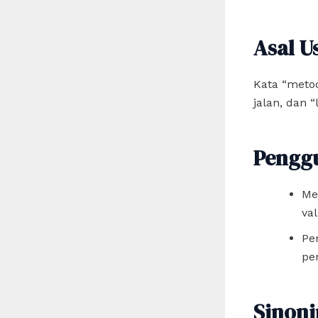
Asal U
Kata “metod
jalan, dan “
Pengg
Me
val
Pe
pen
Sinon