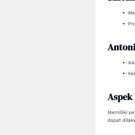
Me
Pr
Anton
Ak
Ke
Aspek 
Memiliki pe
dapat dilak