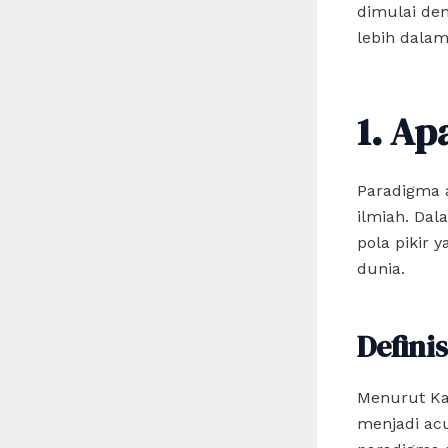
dimulai den
lebih dalam
1. Ap
Paradigma a
ilmiah. Da
pola pikir
dunia.
Definis
Menurut Ka
menjadi ac