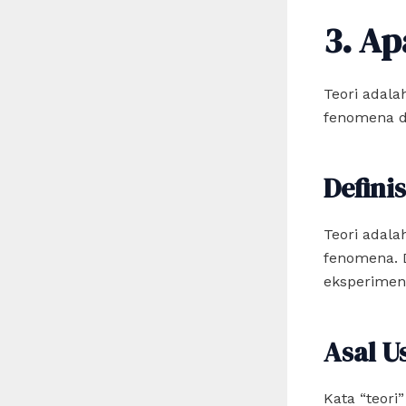
3. Ap
Teori adal
fenomena d
Definis
Teori adal
fenomena. D
eksperimen
Asal U
Kata “teori