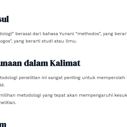
sul
ologi” berasal dari bahasa Yunani “methodos”, yang berart
logos”, yang berarti studi atau ilmu.
unaan dalam Kalimat
todologi penelitian ini sangat penting untuk memperoleh 
id.
milihan metodologi yang tepat akan mempengaruhi kesu
elitian.
im