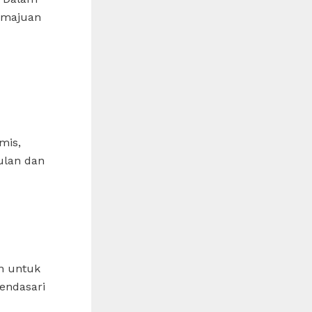
kemajuan
mis,
ulan dan
n untuk
endasari