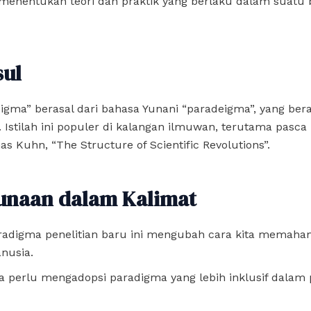
menentukan teori dan praktik yang berlaku dalam suatu 
sul
igma” berasal dari bahasa Yunani “paradeigma”, yang bera
 Istilah ini populer di kalangan ilmuwan, terutama pasca 
 Kuhn, “The Structure of Scientific Revolutions”.
unaan dalam Kalimat
radigma penelitian baru ini mengubah cara kita memaham
nusia.
ta perlu mengadopsi paradigma yang lebih inklusif dalam 