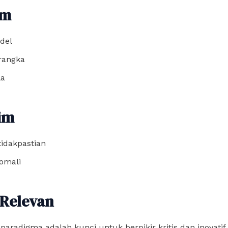
im
del
rangka
la
im
tidakpastian
omali
Relevan
radigma adalah kunci untuk berpikir kritis dan inovatif