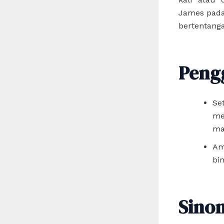
James pada
bertentanga
Peng
Se
me
ma
Am
bi
Sino