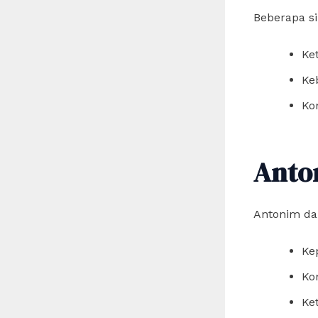
Beberapa si
Ke
Ke
Ko
Anto
Antonim dar
Ke
Ko
Ke