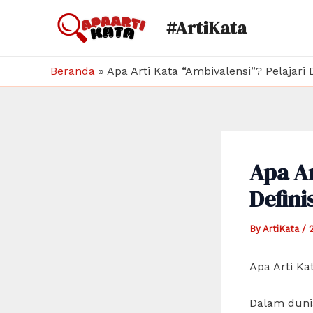
Skip
#ArtiKata
to
content
Beranda
»
Apa Arti Kata “Ambivalensi”? Pelajari
Apa Ar
Defini
By
ArtiKata
/
Apa Arti Ka
Dalam dunia