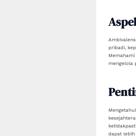
Aspe
Ambivalens
pribadi, ke
Memahami a
mengelola 
Pent
Mengetahui
kesejahter
ketidakpast
dapat lebih