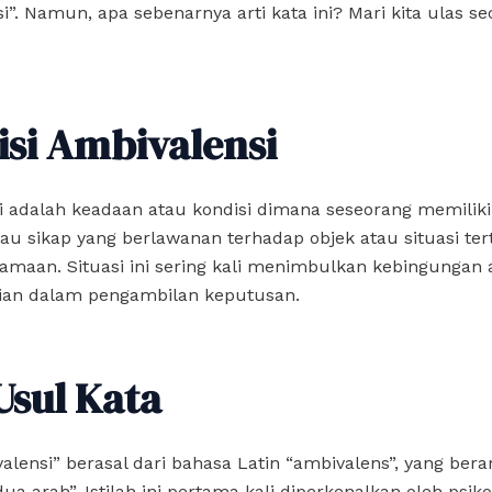
i”. Namun, apa sebenarnya arti kata ini? Mari kita ulas se
isi Ambivalensi
i adalah keadaan atau kondisi dimana seseorang memilik
au sikap yang berlawanan terhadap objek atau situasi ter
amaan. Situasi ini sering kali menimbulkan kebingungan 
tian dalam pengambilan keputusan.
Usul Kata
alensi” berasal dari bahasa Latin “ambivalens”, yang berar
dua arah”. Istilah ini pertama kali diperkenalkan oleh psikol