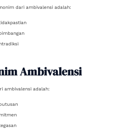
nonim dari ambivalensi adalah:
tidakpastian
bimbangan
ntradiksi
nim Ambivalensi
i ambivalensi adalah:
putusan
mitmen
tegasan