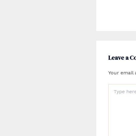
Leave a 
Your email 
Type
here..