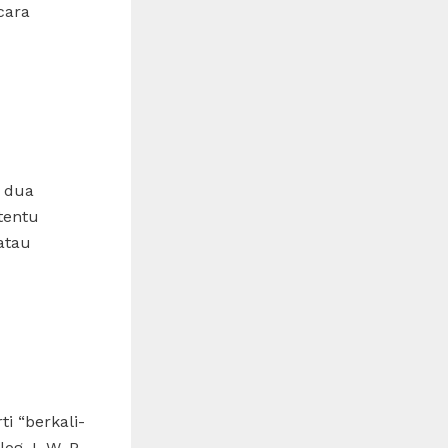
cara
i dua
tentu
atau
ti “berkali-
og J. W. P.