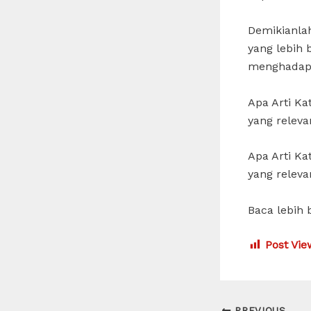
Demikianla
yang lebih 
menghadapi
Apa Arti Ka
yang releva
Apa Arti Ka
yang releva
Baca lebih 
Post Vie
Post
PREVIOUS