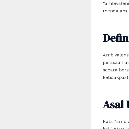
“ambivalens
mendalam.
Defin
Ambivalens
perasaan at
secara bers
ketidakpas
Asal 
Kata “ambiv
kali” atau “