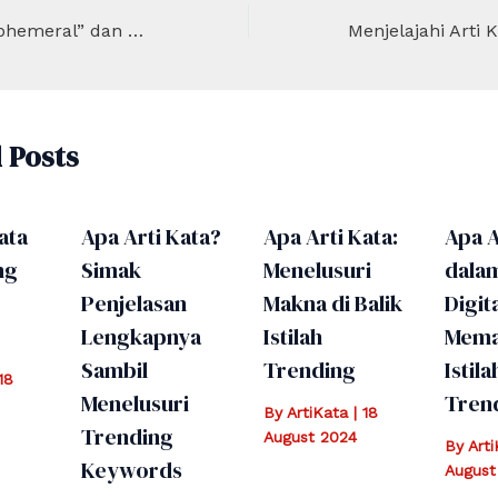
Apa Arti Kata “Ephemeral” dan Penggunaannya dalam Bahasa
 Posts
ata
Apa Arti Kata?
Apa Arti Kata:
Apa A
ng
Simak
Menelusuri
dala
Penjelasan
Makna di Balik
Digita
Lengkapnya
Istilah
Mema
Sambil
Trending
Istila
18
Menelusuri
Tren
By
ArtiKata
|
18
Trending
August 2024
By
Art
Keywords
August