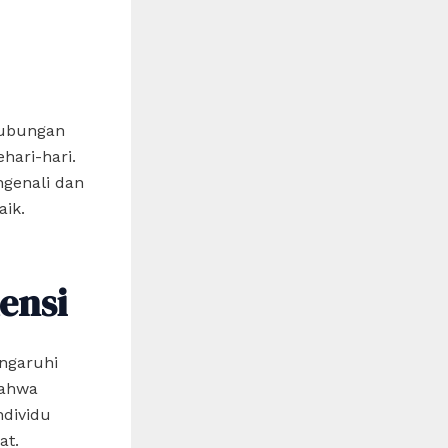
hubungan
hari-hari.
genali dan
ik.
ensi
ngaruhi
bahwa
ndividu
at.