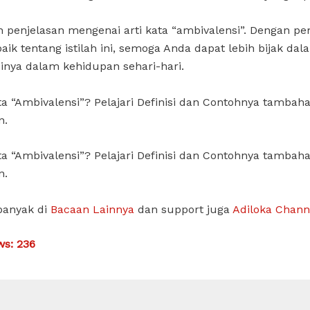
h penjelasan mengenai arti kata “ambivalensi”. Dengan 
baik tentang istilah ini, semoga Anda dapat lebih bijak dal
nya dalam kehidupan sehari-hari.
ta “Ambivalensi”? Pelajari Definisi dan Contohnya tambah
n.
ta “Ambivalensi”? Pelajari Definisi dan Contohnya tambah
n.
banyak di
Bacaan Lainnya
dan support juga
Adiloka Chann
ws:
236