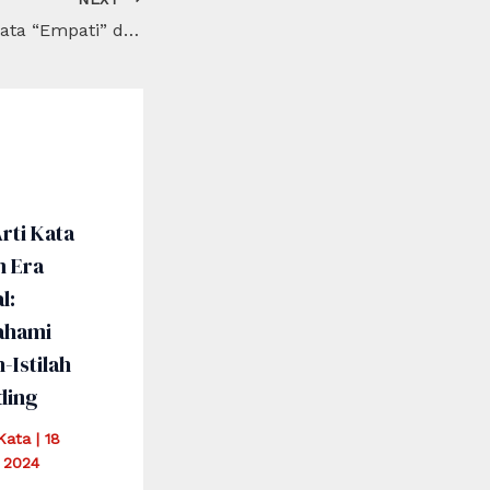
Menjelajahi Arti Kata “Empati” dalam Bahasa dan Kehidupan Sehari-hari
rti Kata
m Era
l:
hami
h-Istilah
ding
iKata
|
18
 2024