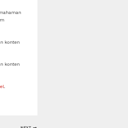
pemahaman
am
an konten
an konten
el
.
NEXT