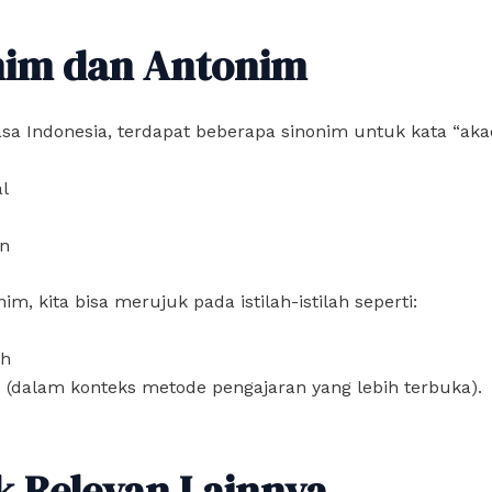
nim dan Antonim
a Indonesia, terdapat beberapa sinonim untuk kata “aka
al
an
im, kita bisa merujuk pada istilah-istilah seperti:
ah
 (dalam konteks metode pengajaran yang lebih terbuka).
k Relevan Lainnya