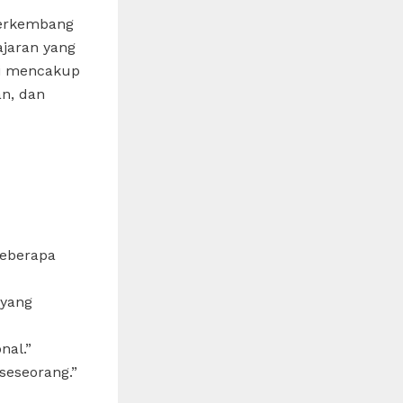
 berkembang
ajaran yang
ini mencakup
an, dan
beberapa
 yang
nal.”
seseorang.”