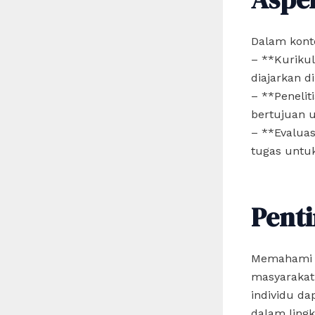
Dalam konte
– **Kuriku
diajarkan di
– **Penelit
bertujuan 
– **Evaluas
tugas untu
Pent
Memahami ar
masyarakat
individu da
dalam ling