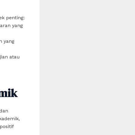
ek penting:
aran yang
ah yang
jian atau
mik
 dan
kademik,
ositif