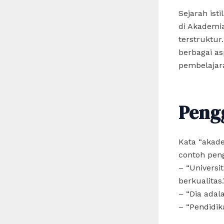
Sejarah ist
di Akademia
terstruktur
berbagai as
pembelajara
Peng
Kata “akade
contoh pen
– “Univers
berkualitas.
– “Dia adal
– “Pendidi