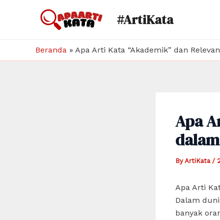
Skip
#ArtiKata
to
content
Beranda
»
Apa Arti Kata “Akademik” dan Releva
Apa Ar
dalam
By
ArtiKata
/
Apa Arti Ka
Dalam dunia
banyak ora