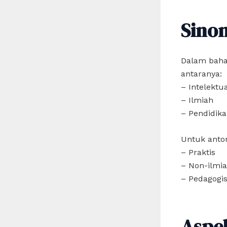
Sino
Dalam bahas
antaranya:
– Intelektu
– Ilmiah
– Pendidik
Untuk anton
– Praktis
– Non-ilmi
– Pedagogis
Aspe