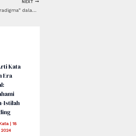
NEXT
Apa Arti Kata “Paradigma” dalam Dunia Akademis dan Maknanya
rti Kata
m Era
l:
hami
h-Istilah
ding
iKata
|
18
 2024