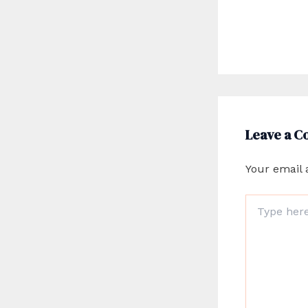
Leave a 
Your email 
Type
here..