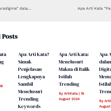
Apa Arti Kata “Paradigma” dalam Dunia Akademis yang Perlu Anda Ketahui
 Posts
ata
Apa Arti Kata?
Apa Arti Kata:
Apa A
ng
Simak
Menelusuri
dala
Penjelasan
Makna di Balik
Digita
Lengkapnya
Istilah
Mema
Sambil
Trending
Istila
18
Menelusuri
Tren
By
ArtiKata
|
18
Trending
August 2024
By
Art
Keywords
August