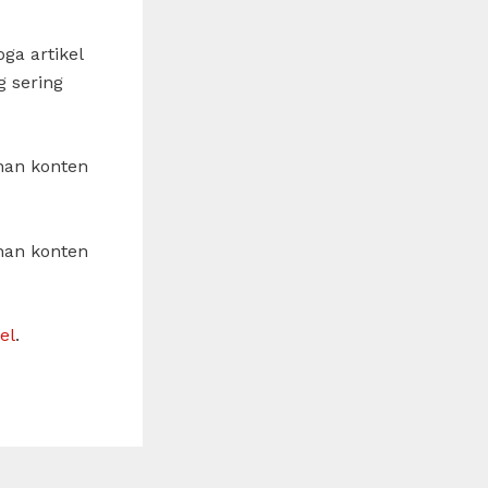
ga artikel
 sering
han konten
han konten
el
.