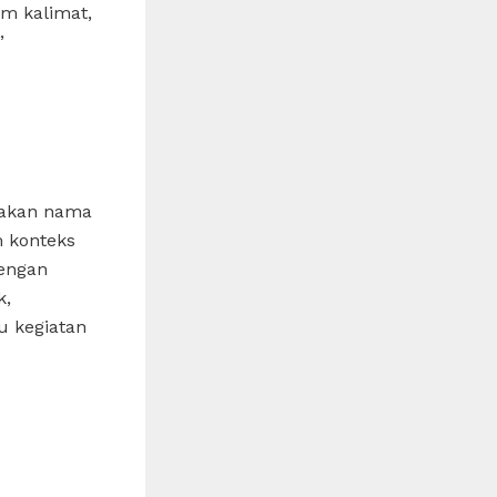
am kalimat,
”
pakan nama
m konteks
dengan
k,
u kegiatan