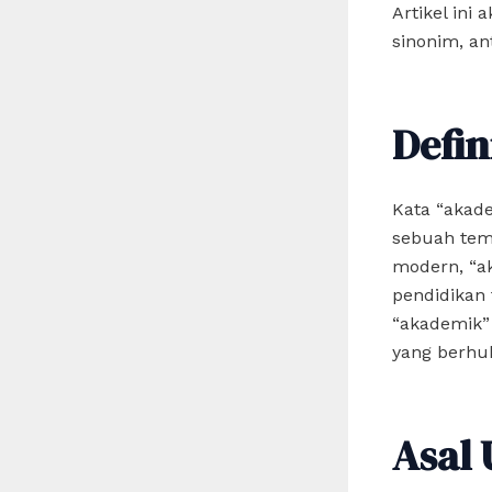
Artikel ini
sinonim, an
Defin
Kata “akad
sebuah tem
modern, “a
pendidikan 
“akademik”
yang berhub
Asal 