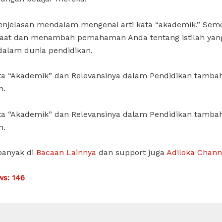
enjelasan mendalam mengenai arti kata “akademik.” Semo
faat dan menambah pemahaman Anda tentang istilah yang
dalam dunia pendidikan.
ata “Akademik” dan Relevansinya dalam Pendidikan tamba
n.
ata “Akademik” dan Relevansinya dalam Pendidikan tamba
n.
banyak di
Bacaan Lainnya
dan support juga
Adiloka Chann
ws:
146