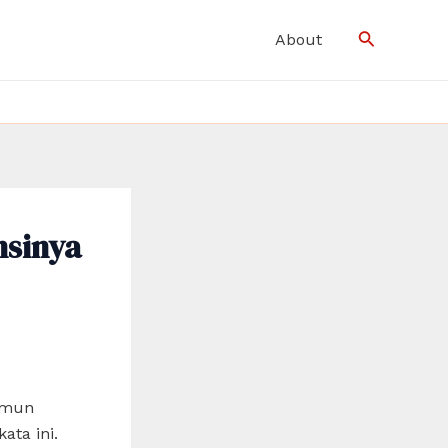
Search
About
nsinya
namun
ta ini.