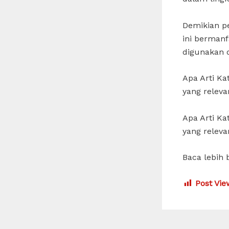
Demikian p
ini berman
digunakan 
Apa Arti K
yang releva
Apa Arti K
yang releva
Baca lebih 
Post Vie